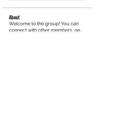
About
Welcome to the group! You can
connect with other members, ge
...
Read more
Members
hello75580
Follow
hello75580
See All Members (1)