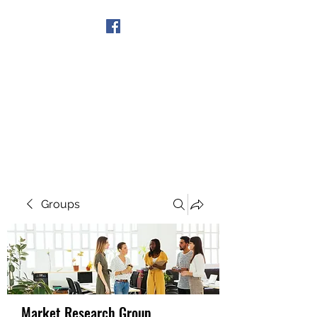
Get In Touch
Groups
Market Research Group