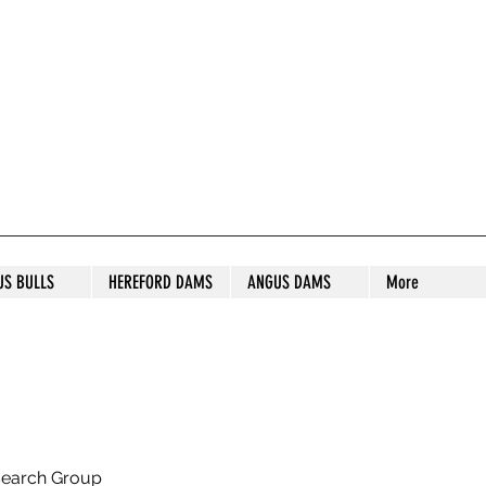
S STUD
US BULLS
HEREFORD DAMS
ANGUS DAMS
More
search Group