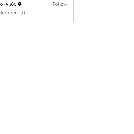
lo75580
Follow
580
Members (1)