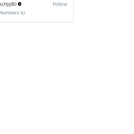
lo75580
Follow
580
Members (1)