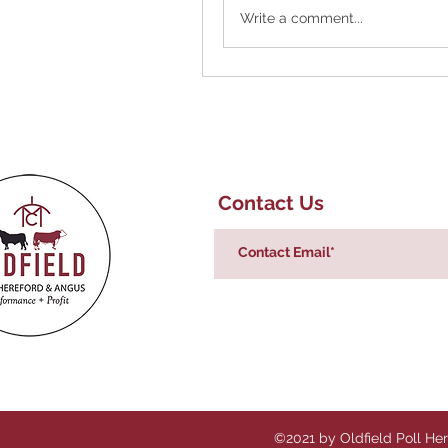
Write a comment...
Contact Us
©2021 by Oldfield Poll He