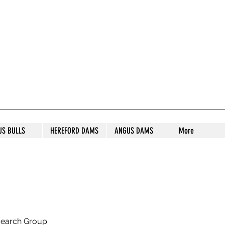
S STUD
US BULLS
HEREFORD DAMS
ANGUS DAMS
More
search Group