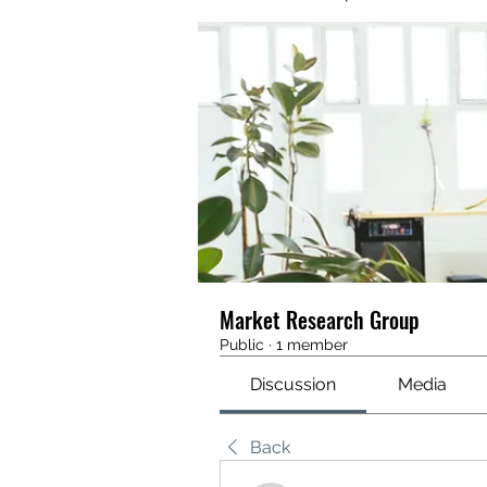
Market Research Group
Public
·
1 member
Discussion
Media
Back