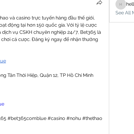
hel
hello75
See All 
hao và casino trực tuyến hàng đầu thế giới, 
t động tại hơn 150 quốc gia. Với tỷ lệ cược 
 và dịch vụ CSKH chuyên nghiệp 24/7, Bet365 là 
 chơi cá cược. Đăng ký ngay để nhận thưởng 
lue
g Tân Thới Hiệp, Quận 12, TP Hồ Chí Minh 
ue
365 #bet365comblue #casino #nohu #thethao 