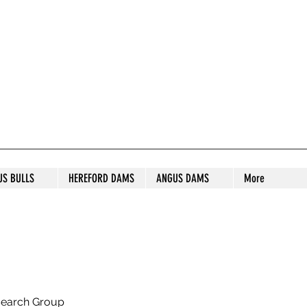
S STUD
US BULLS
HEREFORD DAMS
ANGUS DAMS
More
search Group