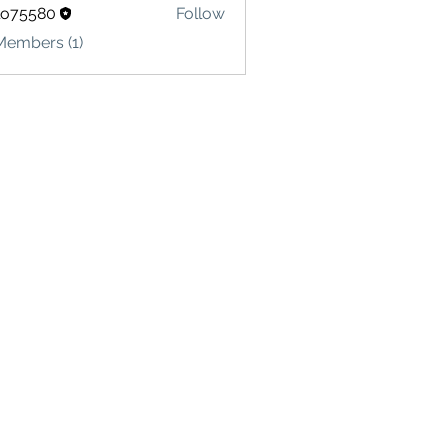
lo75580
Follow
580
Members (1)