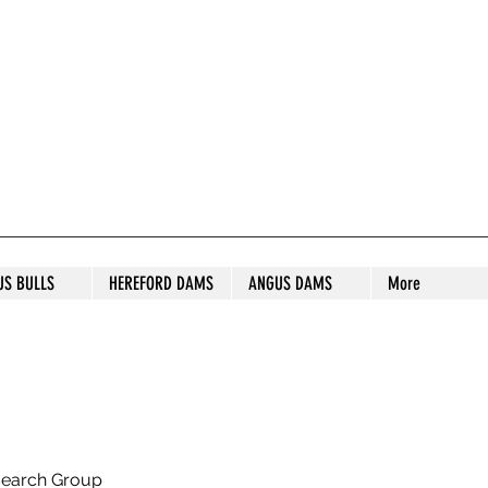
S STUD
US BULLS
HEREFORD DAMS
ANGUS DAMS
More
search Group