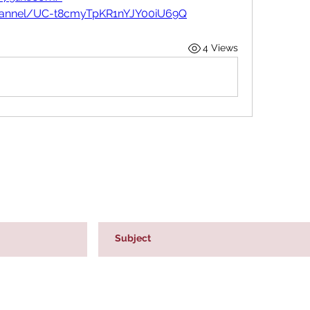
hannel/UC-t8cmyTpKR1nYJY00iU69Q
4 Views