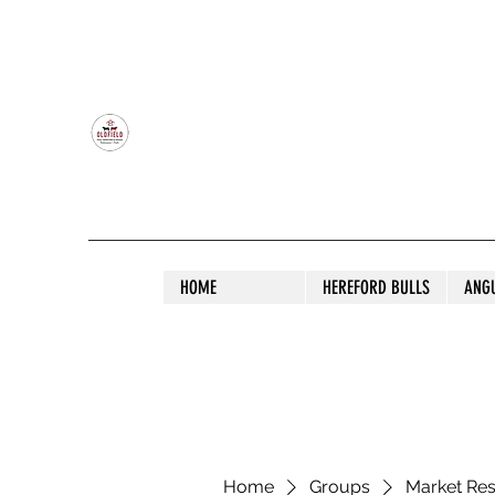
OLDFIELD POLL HEREFORD AND ANGU
HOME
HEREFORD BULLS
ANG
Home
Groups
Market Re