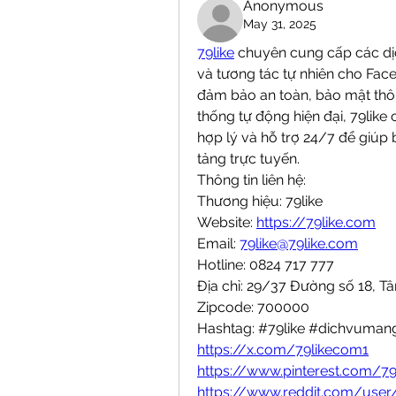
Anonymous
May 31, 2025
79like
 chuyên cung cấp các dịch
và tương tác tự nhiên cho Fac
đảm bảo an toàn, bảo mật thôn
thống tự động hiện đại, 79like
hợp lý và hỗ trợ 24/7 để giúp 
tảng trực tuyến.
Thông tin liên hệ:
Thương hiệu: 79like
Website: 
https://79like.com
Email: 
79like@79like.com
Hotline: 0824 717 777
Địa chỉ: 29/37 Đường số 18, T
Zipcode: 700000
Hashtag: #79like #dichvuman
https://x.com/79likecom1
https://www.pinterest.com/7
https://www.reddit.com/user