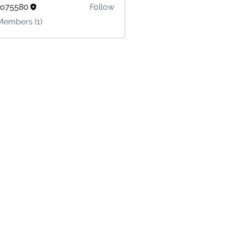
lo75580
Follow
580
Members (1)