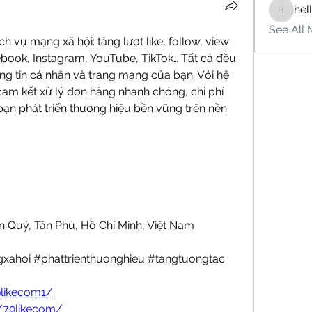
hel
hello75
See All 
 vụ mạng xã hội: tăng lượt like, follow, view 
ebook, Instagram, YouTube, TikTok… Tất cả đều 
g tin cá nhân và trang mạng của bạn. Với hệ 
 cam kết xử lý đơn hàng nhanh chóng, chi phí 
bạn phát triển thương hiệu bền vững trên nền 
ân Quý, Tân Phú, Hồ Chí Minh, Việt Nam
gxahoi #phattrienthuonghieu #tangtuongtac
9likecom1/
/79likecom/