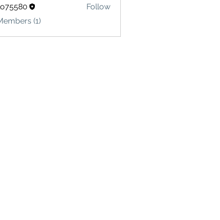
lo75580
Follow
580
Members (1)