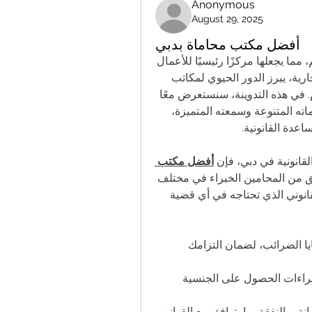
Anonymous
August 29, 2025
أفضل مكتب محاماة بدبي
تعتبر دبي واحدة من أكثر المدن حيوية وتنوعًا في العالم، مما يجعلها مركزًا رئيسيًا للأعمال 
والاستثمار. ومع تزايد تعقيدات القوانين والمعاملات التجارية، يبرز الدور الحيوي لمكاتب 
المحاماة في تقديم الاستشارات القانونية والدعم اللازم. في هذه التدوينة، سنستعرض معًا 
أفضل مكتب محاماة في دبي، وتسليط الضوء على خدماته المتنوعة وسمعته المتميزة، 
عدة القانونية. 
قانونية في دبي، فإن 
أفضل مكتب 
هو وجهتك المثالية. يتميز هذا المكتب بفريق من المحامين الخبراء في مختلف 
مجالات القانون، مما يضمن لك الحصول على الدعم القانوني الذي تحتاجه في أي قضية 
 نقدم استشارات قانونية شاملة في قضايا الضرائب، لضمان التزامك 
 نحن هنا لمساعدتك في كافة إجراءات الحصول على الجنسية 
 نعمل على قضايا الطلاق، الحضانة، والنفقة بما يتوافق مع القوانين 