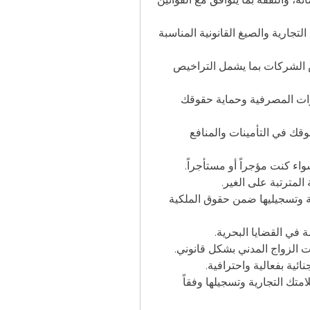
 نقدم استشارات حول المعاملات التجارية والصيغ القانونية المناسبة 
 دعم كامل في خطوات تأسيس الشركات بما يشمل التراخيص 
 نساعدك في التظلم من القرارات المصرفية وحماية حقوقك 
 استشارات قانونية حول حقوقك في التأمينات والمنافع 
واء كنت مؤجراً أو مستأجراً.
المترتبة على الغير.
 حماية ابتكاراتك وأفكارك القانونية وتسجيليها ضمن حقوق الملكية 
في القضايا البحرية.
ات الزواج المدني بشكل قانوني.
ئية بفعالية واحترافية.
 مساعدتك في حماية علامتك التجارية وتسجيلها وفقاً 