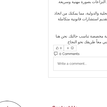
النزاعات بصورة مهنية وسريعة.
يتفرد مكتبنا بخبرته الواسعة وفهمه العميق للقوانين المحلية والدولية، مما يمكنك من اتخاذ 
قرارات قانونية مستنيرة تعزز من موقفك. نحن نؤمن بتقديم استشارات قانونية متكاملة 
لا تتردد في التواصل معنا للحصول على استشارة قانونية مخصصة تناسب حالتك. نحن هنا 
ي معاً طريقك نحو النجاح.
0
0 Comments
Write a comment...