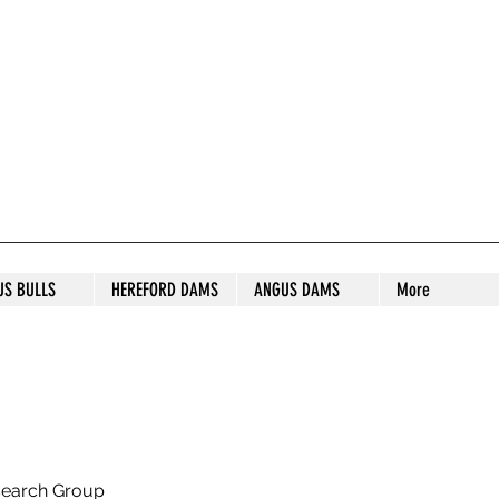
S STUD
US BULLS
HEREFORD DAMS
ANGUS DAMS
More
search Group