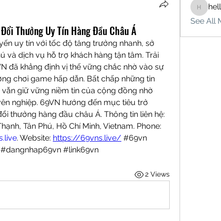
hel
hello75
See All 
i Đổi Thưởng Uy Tín Hàng Đầu Châu Á
tuyến uy tín với tốc độ tăng trưởng nhanh, sở 
ú và dịch vụ hỗ trợ khách hàng tận tâm. Trải 
VN đã khẳng định vị thế vững chắc nhờ vào sự 
ờng chơi game hấp dẫn. Bất chấp những tin 
vẫn giữ vững niềm tin của cộng đồng nhờ 
ên nghiệp. 69VN hướng đến mục tiêu trở 
i thưởng hàng đầu châu Á. Thông tin liên hệ:  
 Thạnh, Tân Phú, Hồ Chí Minh, Vietnam. Phone: 
.live
. Website: 
https://69vns.live/
 #69vn 
 #dangnhap69vn #link69vn
2 Views