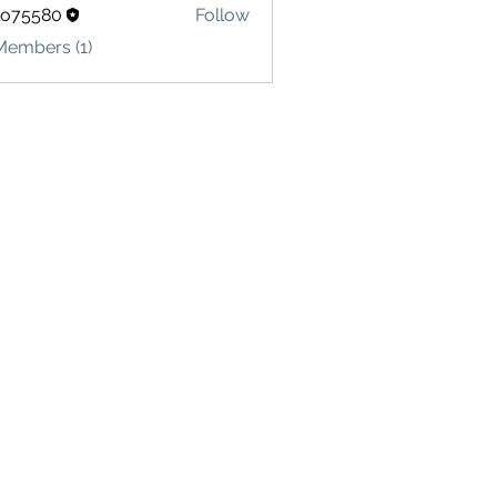
lo75580
Follow
580
Members (1)