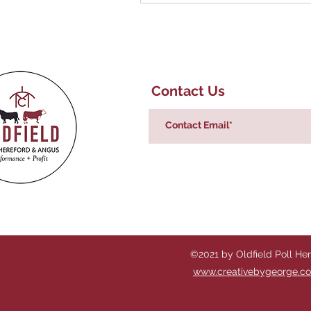
Contact Us
©2021 by Oldfield Poll He
www.creativebygeorge.c