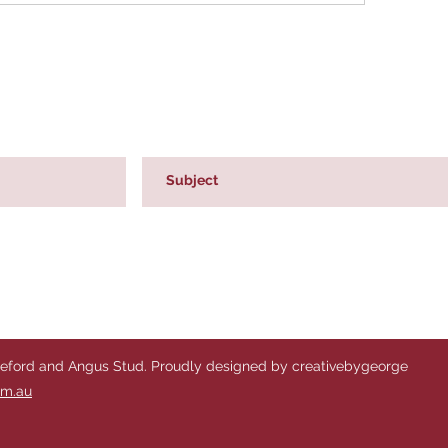
reford and Angus Stud. Proudly designed by creativebygeorge
om.au