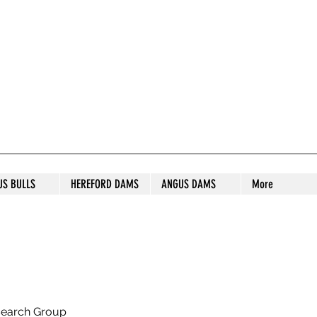
S STUD
US BULLS
HEREFORD DAMS
ANGUS DAMS
More
search Group