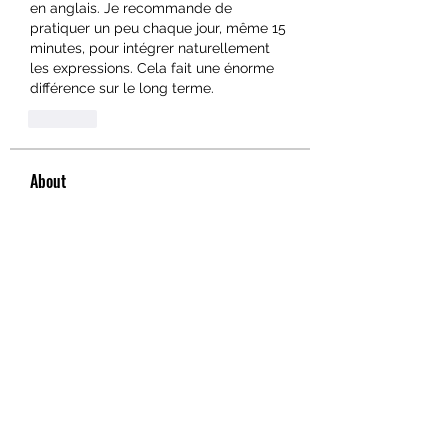
en anglais. Je recommande de 
pratiquer un peu chaque jour, même 15 
minutes, pour intégrer naturellement 
les expressions. Cela fait une énorme 
différence sur le long terme.
Like
About
Welcome to the group! You can
connect with other members, ge
...
Read more
Members
hello75580
Follow
hello75580
See All Members (1)