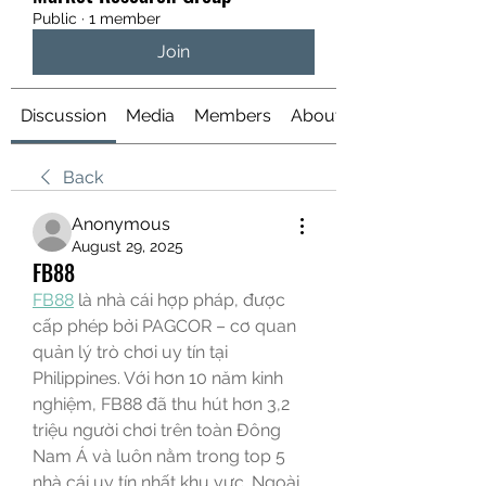
Public
·
1 member
Join
Discussion
Media
Members
About
Back
Anonymous
August 29, 2025
FB88
FB88
 là nhà cái hợp pháp, được 
cấp phép bởi PAGCOR – cơ quan 
quản lý trò chơi uy tín tại 
Philippines. Với hơn 10 năm kinh 
nghiệm, FB88 đã thu hút hơn 3,2 
triệu người chơi trên toàn Đông 
Nam Á và luôn nằm trong top 5 
nhà cái uy tín nhất khu vực. Ngoài 