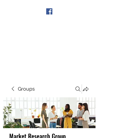
Get In Touch
Groups
Market Research Group