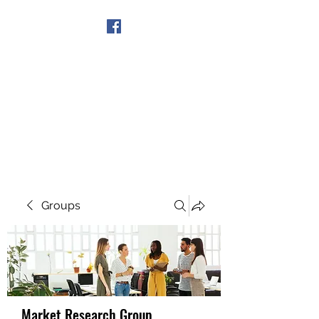
Get In Touch
Groups
Market Research Group