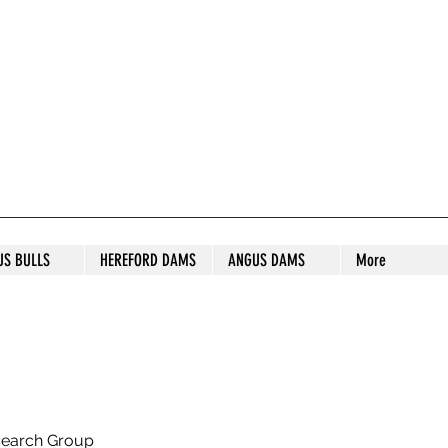
S STUD
US BULLS
HEREFORD DAMS
ANGUS DAMS
More
search Group