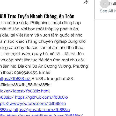
hel
hello75
See All 
FB88 Trực Tuyến Nhanh Chóng, An Toàn
 tín có trụ sở tại Philippines, hoạt động hợp 
t tối tân. Với hơn một thập kỷ phát triển, 
g đầu tại Việt Nam và vươn tầm quốc tế nhờ 
 chăm sóc khách hàng chuyên nghiệp cùng kho 
8 cung cấp đầy đủ các sản phẩm như thể thao, 
casino trực tuyến, quay hũ, xổ số – tất cả đều 
n và cập nhật liên tục để đáp ứng mọi nhu cầu 
tin liên hệ:  Địa chỉ: 88 An Dương Vương, Phường 
9, Quận 5, TP. Hồ Chí Minh. Điện thoại: 0989546159. Email: 
https://fb888.io/
 #fb88 #trangchufb88 
#dangkyfb88 #dangnhapfb88 #linkfb88 #fb_88 #fb888io 
.io/en/latest/fb888io.html
b888io/
https://github.com/fb888io
tps://www.youtube.com/@fb888io
888io/
https://gravatar.com/fb888io
8io
https://www.reddit.com/user/fb888io/