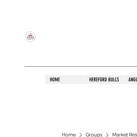
OLDFIELD POLL HEREFORD AND ANGU
HOME
HEREFORD BULLS
ANG
Home
Groups
Market Re