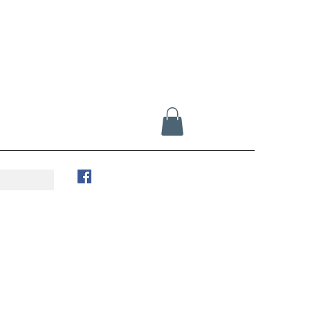
Get In Touch