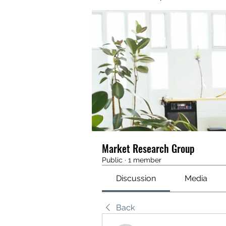
Market Research Group
Public
·
1 member
Discussion
Media
Back