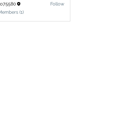
lo75580
Follow
580
Members (1)