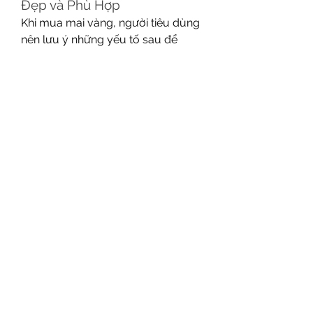
Đẹp và Phù Hợp
Khi mua mai vàng, người tiêu dùng 
nên lưu ý những yếu tố sau để 
chọn được một cây mai chất lượng 
và phù hợp với nhu cầu:
- Kiểm tra sức khỏe của cây: Hãy 
chọn cây mai có lá xanh, tán cây 
đều và không có dấu hiệu bị sâu 
bệnh. Phần gốc phải khỏe mạnh, 
không bị mục hoặc nứt nẻ.
- Chọn cây mai có dáng đẹp: Để 
cây mai thêm phần đẹp mắt, hãy 
chọn những cây có dáng cân đối, 
cành không quá dày hoặc quá 
mỏng. Cây mai phải có phần thân 
uốn cong tự nhiên, không bị gãy 
hoặc cành yếu.
- Lựa chọn giống mai phù hợp: Hãy 
chọn những giống mai phù hợp với 