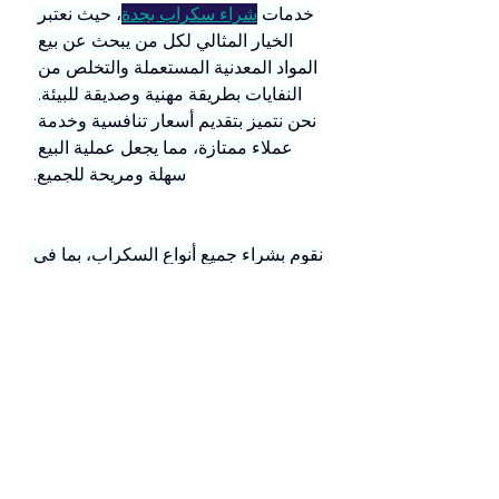
خدمات 
شراء سكراب بجدة
، حيث نعتبر 
الخيار المثالي لكل من يبحث عن بيع 
المواد المعدنية المستعملة والتخلص من 
النفايات بطريقة مهنية وصديقة للبيئة. 
نحن نتميز بتقديم أسعار تنافسية وخدمة 
عملاء ممتازة، مما يجعل عملية البيع 
سهلة ومريحة للجميع.
نقوم بشراء جميع أنواع السكراب، بما في 
ذلك الحديد والألمنيوم والنحاس وغيرها 
من المعادن. فريقنا المتخصص مستعد 
لتقديم تقييم دقيق للسكراب الخاص بك، 
وضمان حصولك على أفضل سعر ممكن. 
كما نقدم خدمة النقل المجاني، مما يعني 
أنك لا تحتاج إلى القلق بشأن كيفية نقل 
السكراب الخاص بك إلينا.