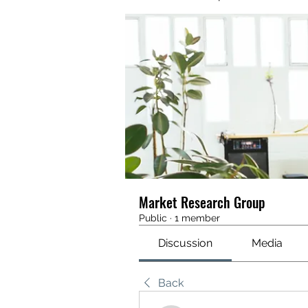
Market Research Group
Public
·
1 member
Discussion
Media
Back