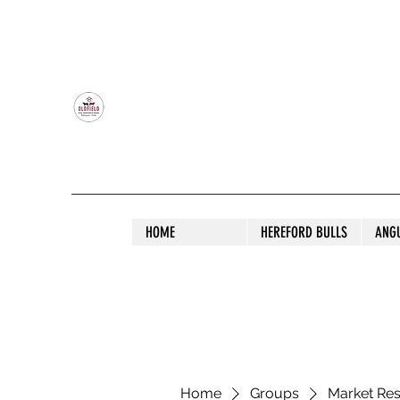
OLDFIELD POLL HEREFORD AND ANGU
HOME
HEREFORD BULLS
ANG
Home
Groups
Market Re