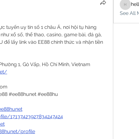
hel
hello75
See All 
rực tuyến uy tín số 1 châu Á, nơi hội tụ hàng 
như xổ số, thể thao, casino, game bài, đá gà, 
để lấy link vào EE88 chính thức và nhận tiền 
, Phường 1, Gò Vấp, Hồ Chí Minh, Vietnam
net/
com
ee88 #ee88hunet #ee88hu
ee88hunet
file/17137423927834247424
et
e88hunet/profile