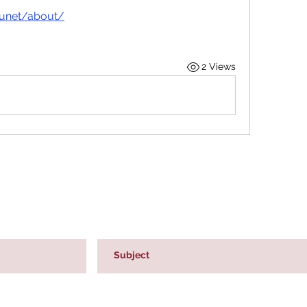
hunet/about/
2 Views