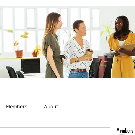
Members
About
Members