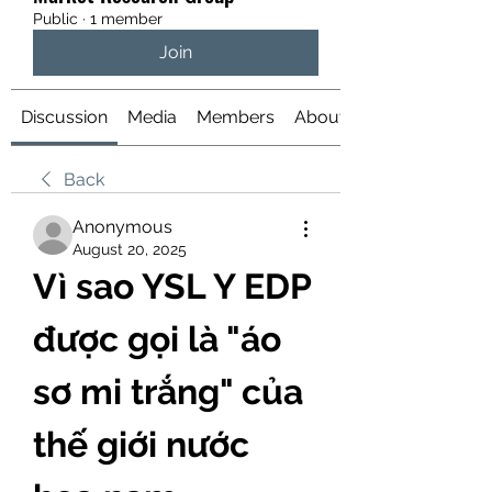
Public
·
1 member
Join
Discussion
Media
Members
About
Back
Anonymous
August 20, 2025
Vì sao YSL Y EDP 
được gọi là "áo 
sơ mi trắng" của 
thế giới nước 