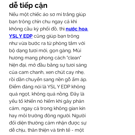
dễ tiếp cận
Nếu một chiếc áo sơ mi trắng giúp 
bạn trông chỉn chu ngay cả khi 
không cầu kỳ phối đồ, thì 
nước hoa 
YSL Y EDP
 cũng giúp bạn trông 
như vừa bước ra từ phòng tắm với 
bộ dạng tươi mới, gọn gàng. Mùi 
hương mang phong cách "clean" 
hiện đại, mở đầu bằng sự tươi sáng 
của cam chanh, xen chút cay nhẹ, 
rồi dần chuyển sang nền gỗ ấm áp. 
Điểm đáng nói là YSL Y EDP không 
quá ngọt, không quá nồng. Đây là 
yếu tố khiến nó hiếm khi gây phản 
cảm, ngay cả trong không gian kín 
hay môi trường đông người. Người 
đối diện thường cảm nhận được sự 
dễ chịu, thân thiện và tinh tế - một 