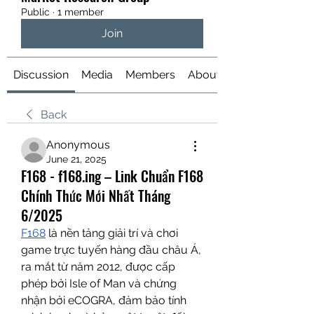
Public
·
1 member
Join
Discussion
Media
Members
About
Back
Anonymous
June 21, 2025
F168 - f168.ing – Link Chuẩn F168
Chính Thức Mới Nhất Tháng
6/2025
F168
 là nền tảng giải trí và chơi 
game trực tuyến hàng đầu châu Á, 
ra mắt từ năm 2012, được cấp 
phép bởi Isle of Man và chứng 
nhận bởi eCOGRA, đảm bảo tính 