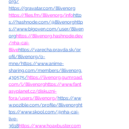
org/
https://gravatar.com/8livenorg
https://files.fm/8livenorg/info
http
s://hashnode.com/@8livenorghttp
s://www.bigoven.com/user/8liven
org
https://8livenorg.hashnode.dev
/nha-cai-
8live
https://varecha.pravda.sk/pr
ofil/8livenorg/o-
mne/https://www.anime-
sharing.com/members/8livenorg.
430575/
https://livenorg.gumroad.
com/l/8livenorghttps://www.fant
asyplanet.cz/diskuzni-
fora/users/8livenorg/
https://ww
w.pozible.com/profile/8livenorght
tps://www.skool.com/@nha-cai-
live-
3618
https://www.hoaxbuster.com