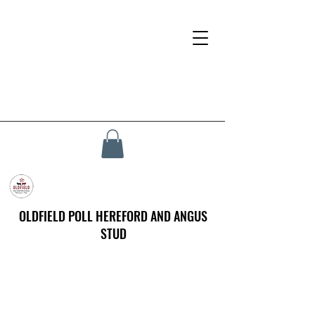
OLDFIELD POLL HEREFORD AND ANGUS
STUD