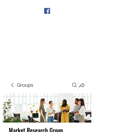
Get In Touch
Groups
Market Research Group