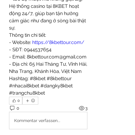
Hệ thống casino tại 8KBET hoạt 
động 24/7, giúp bạn tận hưởng 
cảm giác như đang ở sòng bài thật 
sự.
Thông tin chi tiết:
- Website: 
https://8kbettour.com/
- SĐT: 0944537654
- Email: 8kbettour.com@gmail.com
- Địa chỉ: 65 Hai Tháng Tư, Vĩnh Hải, 
Nha Trang, Khánh Hòa, Việt Nam
Hashtag: #8kbet #8kbettour 
#nhacai8kbet #dangky8kbet 
#trangchu8kbet
0
0
3
Kommentar verfassen...