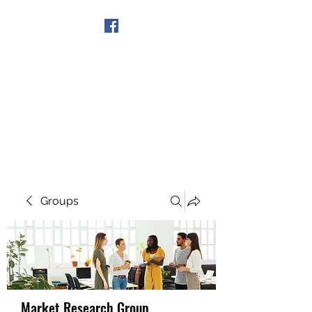
Get In Touch
Groups
Market Research Group