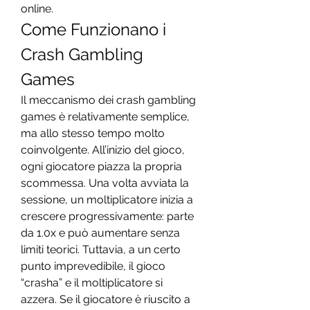
online.
Come Funzionano i 
Crash Gambling 
Games
Il meccanismo dei crash gambling 
games è relativamente semplice, 
ma allo stesso tempo molto 
coinvolgente. All’inizio del gioco, 
ogni giocatore piazza la propria 
scommessa. Una volta avviata la 
sessione, un moltiplicatore inizia a 
crescere progressivamente: parte 
da 1.0x e può aumentare senza 
limiti teorici. Tuttavia, a un certo 
punto imprevedibile, il gioco 
“crasha” e il moltiplicatore si 
azzera. Se il giocatore è riuscito a 