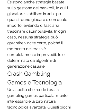
Esistono anche strategie basate 
sulla gestione del bankroll, in cui il 
giocatore stabilisce in anticipo 
quanti round giocare e con quale 
importo, evitando di lasciarsi 
trascinare dall’impulsività. In ogni 
caso, nessuna strategia può 
garantire vincite certe, poiché il 
momento del crash è 
completamente imprevedibile e 
determinato da algoritmi di 
generazione casuale.
Crash Gambling 
Games e Tecnologia
Un aspetto che rende i crash 
gambling games particolarmente 
interessanti è la loro natura 
tecnologica avanzata. Questi giochi 