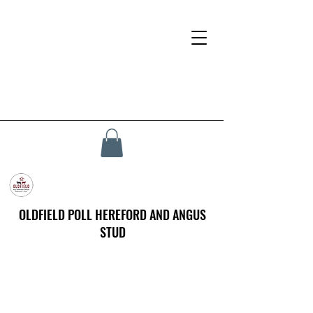
OLDFIELD POLL HEREFORD AND ANGUS
STUD