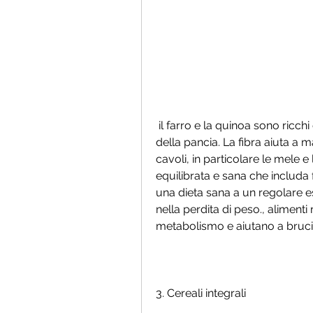
 il farro e la quinoa sono ricchi di fibre e possono aiutare a ridurre il grasso 
della pancia. La fibra aiuta a m
cavoli, in particolare le mele 
equilibrata e sana che includa f
una dieta sana a un regolare eser
nella perdita di peso., alimenti
metabolismo e aiutano a brucia
3. Cereali integrali