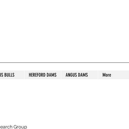
S STUD
US BULLS
HEREFORD DAMS
ANGUS DAMS
More
search Group