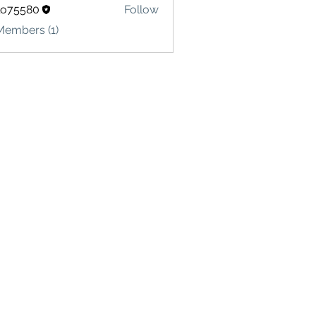
lo75580
Follow
580
Members (1)