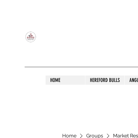
OLDFIELD POLL HEREFORD AND ANGU
HOME
HEREFORD BULLS
ANG
Home
Groups
Market Re