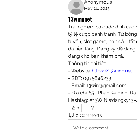
Anonymous
May 16, 2025
13winnnet
Trải nghiệm cá cược đỉnh cao c
tỷ lệ cược cạnh tranh. Từ bóng
tuyến, slot game, bắn cá – tất
đa nền tảng. Đăng ký dễ dàng,
đang chờ bạn khám phá.
Thông tin chi tiết:
- Website: 
https://13winn.net
- SĐT: 0975646233
- Email: 13win@gmail.com
- Địa chỉ: 85 I Phan Kế Bính, Đ
Hashtag: #13WIN #dangky13wi
0
0 Comments
Write a comment...