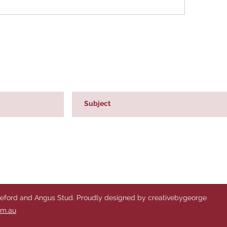
reford and Angus Stud. Proudly designed by creativebygeorge
om.au