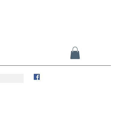
Get In Touch