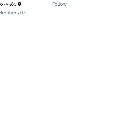
lo75580
Follow
580
Members (1)