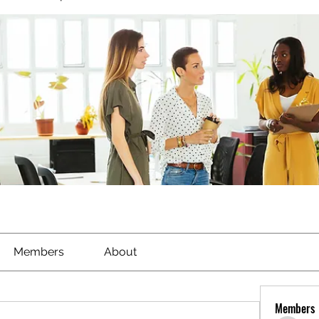
Members
About
Members