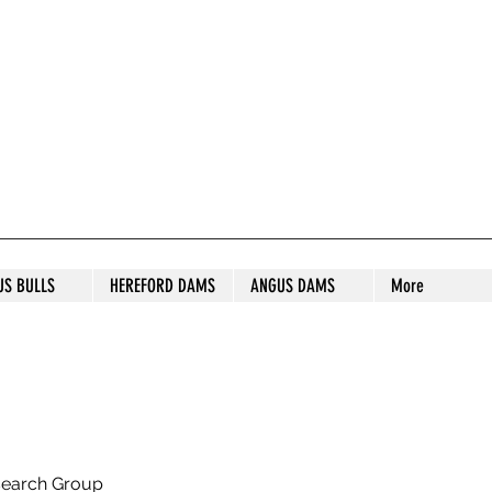
S STUD
US BULLS
HEREFORD DAMS
ANGUS DAMS
More
search Group