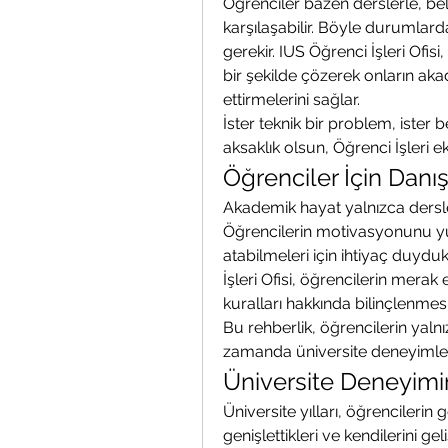
Öğrenciler bazen derslerle, belge
karşılaşabilir. Böyle durumlard
gerekir. IUS Öğrenci İşleri Ofisi, 
bir şekilde çözerek onların a
ettirmelerini sağlar.
İster teknik bir problem, ister be
aksaklık olsun, Öğrenci İşleri e
Öğrenciler İçin Danı
Akademik hayat yalnızca dersler
Öğrencilerin motivasyonunu yü
atabilmeleri için ihtiyaç duyduk
İşleri Ofisi, öğrencilerin merak e
kuralları hakkında bilinçlenmes
Bu rehberlik, öğrencilerin yalnı
zamanda üniversite deneyimlerin
Üniversite Deneyimi
Üniversite yılları, öğrencilerin 
genişlettikleri ve kendilerini gel