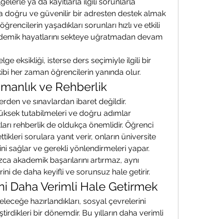
lerle ya da kayıtlarla ilgili sorunlarla 
a doğru ve güvenilir bir adresten destek almak 
öğrencilerin yaşadıkları sorunları hızlı ve etkili 
kademik hayatlarını sekteye uğratmadan devam 
lge eksikliği, isterse ders seçimiyle ilgili bir 
kibi her zaman öğrencilerin yanında olur.
şmanlık ve Rehberlik
den ve sınavlardan ibaret değildir. 
ksek tutabilmeleri ve doğru adımlar 
ları rehberlik de oldukça önemlidir. Öğrenci 
ttikleri sorulara yanıt verir, onların üniversite 
ini sağlar ve gerekli yönlendirmeleri yapar.
zca akademik başarılarını artırmaz, aynı 
i de daha keyifli ve sorunsuz hale getirir.
ni Daha Verimli Hale Getirmek
geleceğe hazırlandıkları, sosyal çevrelerini 
iştirdikleri bir dönemdir. Bu yılların daha verimli 