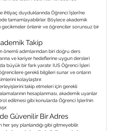
e ihtiyaç duyduklarında Öğrenci İşleri’ne 
rede tamamlayabilirler. Böylece akademik 
 gecikmeler önlenir ve öğrenciler sorunsuz bir 
kademik Takip
n önemli adımlarından biri doğru ders 
nlarına ve kariyer hedeflerine uygun dersleri 
a büyük bir fark yaratır. IUS Öğrenci İşleri 
ğrencilere gerekli bilgileri sunar ve onların 
lerini kolaylaştırır.
leyişlerini takip etmeleri için gerekli 
rtalamalarının hesaplanması, akademik uyarılar 
ol edilmesi gibi konularda Öğrenci İşleri’nin 
şır.
e Güvenilir Bir Adres
her şey planlandığı gibi gitmeyebilir. 