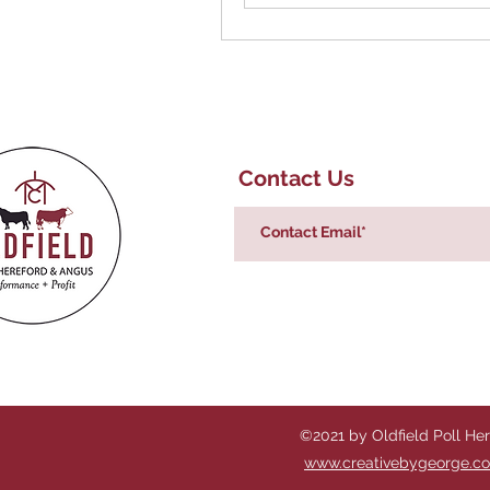
Contact Us
©2021 by Oldfield Poll He
www.creativebygeorge.c