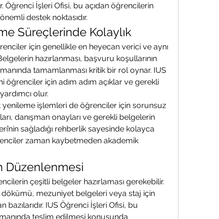
ir. Öğrenci İşleri Ofisi, bu açıdan öğrencilerin 
önemli destek noktasıdır.
eme Süreçlerinde Kolaylık
renciler için genellikle en heyecan verici ve aynı 
elgelerin hazırlanması, başvuru koşullarının 
amanında tamamlanması kritik bir rol oynar. IUS 
ini öğrenciler için adım adım açıklar ve gerekli 
yardımcı olur.
yenileme işlemleri de öğrenciler için sorunsuz 
tları, danışman onayları ve gerekli belgelerin 
leri’nin sağladığı rehberlik sayesinde kolayca 
renciler zaman kaybetmeden akademik 
n Düzenlenmesi
ilerin çeşitli belgeler hazırlaması gerekebilir. 
t dökümü, mezuniyet belgeleri veya staj için 
bazılarıdır. IUS Öğrenci İşleri Ofisi, bu 
manında teslim edilmesi konusunda 