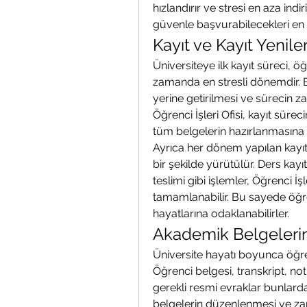
hızlandırır ve stresi en aza indir
güvenle başvurabilecekleri en 
Kayıt ve Kayıt Yenil
Üniversiteye ilk kayıt süreci, öğ
zamanda en stresli dönemdir. B
yerine getirilmesi ve sürecin z
Öğrenci İşleri Ofisi, kayıt sürec
tüm belgelerin hazırlanmasına 
Ayrıca her dönem yapılan kayıt 
bir şekilde yürütülür. Ders kayı
teslimi gibi işlemler, Öğrenci İş
tamamlanabilir. Bu sayede öğ
hayatlarına odaklanabilirler.
Akademik Belgeleri
Üniversite hayatı boyunca öğrenc
Öğrenci belgesi, transkript, no
gerekli resmi evraklar bunlardan 
belgelerin düzenlenmesi ve za