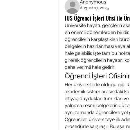
Anonymous
August 17, 2025
IUS Öğrenci İşleri Ofisi ile Ü
Üniversite hayatı, gençlerin akad
en önemli dönemlerden biridir.
öğrencilerin karşılaştıkları büro
belgelerin hazırlanması veya a
hale gelebilir. İşte tam bu nokt
girerek öğrencilerin hayatını ko
daha verimli hale getirir.
Öğrenci İşleri Ofisin
Her üniversitede olduğu gibi IUS’
akademik sistem arasındaki köp
ihtiyaç duydukları tüm idari ve
yalnızca resmi belgelerin düzenl
aynı zamanda öğrencilere yol gö
Öğrenciler, üniversiteye ilk adı
prosedürle karşılaşır. Bu aşam