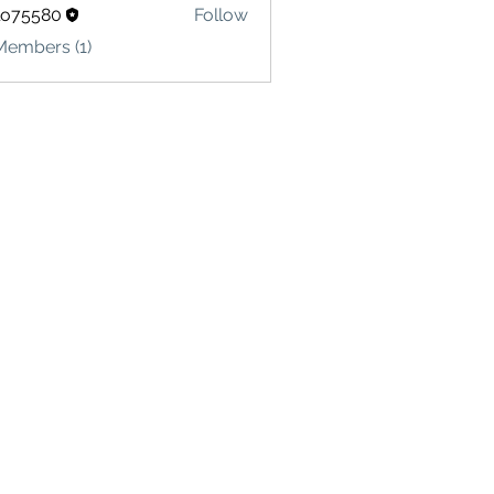
lo75580
Follow
580
Members (1)