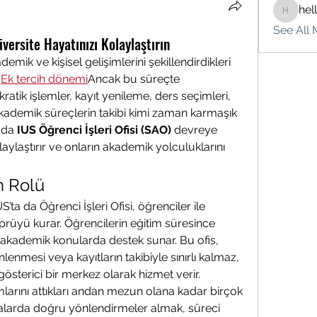
hel
hello75
See All 
niversite Hayatınızı Kolaylaştırın
emik ve kişisel gelişimlerini şekillendirdikleri 
 
Ek tercih dönemi
Ancak bu süreçte 
kratik işlemler, kayıt yenileme, ders seçimleri, 
kademik süreçlerin takibi kimi zaman karmaşık 
ada 
IUS Öğrenci İşleri Ofisi (SAO)
 devreye 
laylaştırır ve onların akademik yolculuklarını 
in Rolü
ta da Öğrenci İşleri Ofisi, öğrenciler ile 
rüyü kurar. Öğrencilerin eğitim süresince 
 akademik konularda destek sunar. Bu ofis, 
enmesi veya kayıtların takibiyle sınırlı kalmaz, 
sterici bir merkez olarak hizmet verir.
mlarını attıkları andan mezun olana kadar birçok 
alarda doğru yönlendirmeler almak, süreci 