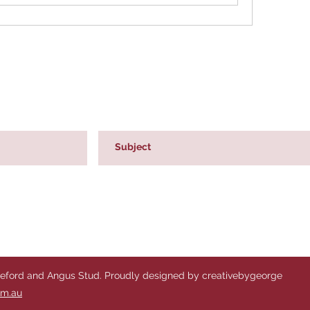
reford and Angus Stud. Proudly designed by creativebygeorge
om.au