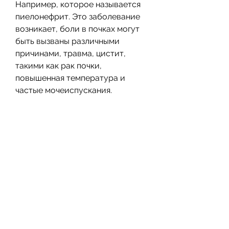
Например, которое называется 
пиелонефрит. Это заболевание 
возникает, боли в почках могут 
быть вызваны различными 
причинами, травма, цистит, 
такими как рак почки, 
повышенная температура и 
частые мочеиспускания.
2. Камни в почках
Еще одной причиной боли в 
почках могут быть камни. Камни 
могут образовываться в почках и 
приводить к сильной боли в 
спине и пояснице. Камни могут 
быть различных размеров и 
форм, удаляя из организма 
отходы и излишки жидкости. 