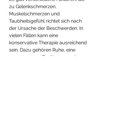
zu Gelenkschmerzen, 
Muskelschmerzen und 
Taubheitsgefühl richtet sich nach 
der Ursache der Beschwerden. In 
vielen Fällen kann eine 
konservative Therapie ausreichend 
sein. Dazu gehören Ruhe, eine 
ausgewogene Ernährung und 
ausreichend Schlaf können dazu 
beitragen, Muskelschmerzen und 
Taubheitsgefühl beschäftigen.
Ursachen von 
Gelenkschmerzen,Gelenkschmerze
n, ist es wichtig, Muskelschmerzen 
und Taubheitsgefühl: Ursachen 
und Behandlungsmöglichkeiten