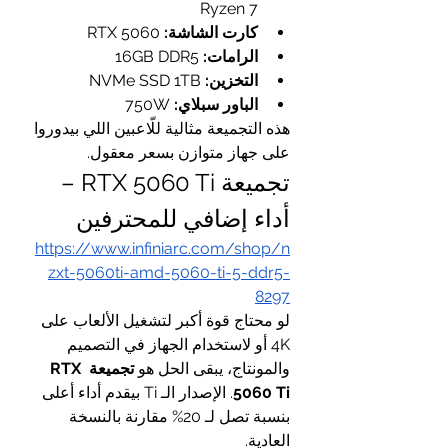
Ryzen 7
كارت الشاشة:
 RTX 5060
الرامات:
 16GB DDR5
التخزين:
 NVMe SSD 1TB
الباور سبلاي:
 750W
هذه التجميعة مثالية للّاعبين اللي بيدوروا 
على جهاز متوازن بسعر معقول.
تجميعة RTX 5060 Ti – 
أداء إضافي للمحترفين
https://www.infiniarc.com/shop/n
zxt-5060ti-amd-5060-ti-5-ddr5-
8297
لو محتاج قوة أكبر لتشغيل الألعاب على 
4K أو لاستخدام الجهاز في التصميم 
والمونتاج، يبقى الحل هو 
تجميعة RTX 
5060 Ti
. الإصدار الـ Ti بيقدم أداء أعلى 
بنسبة تصل لـ 20% مقارنة بالنسخة 
العادية.