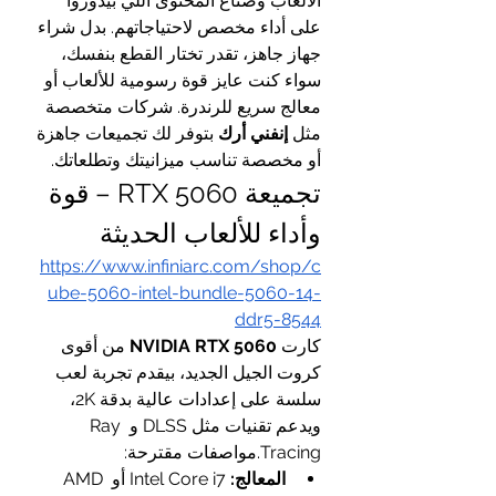
الألعاب وصناع المحتوى اللي بيدوروا 
على أداء مخصص لاحتياجاتهم. بدل شراء 
جهاز جاهز، تقدر تختار القطع بنفسك، 
سواء كنت عايز قوة رسومية للألعاب أو 
معالج سريع للرندرة. شركات متخصصة 
مثل 
إنفني أرك
 بتوفر لك تجميعات جاهزة 
أو مخصصة تناسب ميزانيتك وتطلعاتك.
تجميعة RTX 5060 – قوة 
وأداء للألعاب الحديثة
https://www.infiniarc.com/shop/c
ube-5060-intel-bundle-5060-14-
ddr5-8544
كارت 
NVIDIA RTX 5060
 من أقوى 
كروت الجيل الجديد، بيقدم تجربة لعب 
سلسة على إعدادات عالية بدقة 2K، 
ويدعم تقنيات مثل DLSS و Ray 
Tracing.مواصفات مقترحة:
المعالج:
 Intel Core i7 أو AMD 