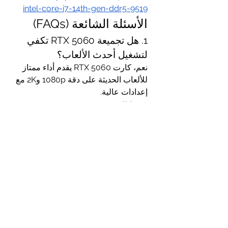
intel-core-i7-14th-gen-ddr5-9519
الأسئلة الشائعة (FAQs)
1. هل تجميعة RTX 5060 تكفي 
لتشغيل أحدث الألعاب؟
نعم، كارت RTX 5060 يقدم أداء ممتاز 
للألعاب الحديثة على دقة 1080p و2K مع 
إعدادات عالية.
2. ما الفرق بين RTX 5060 و 
RTX 5060 Ti؟
الإصدار Ti يقدم أداء أعلى بنسبة 15–
20%، وهو مثالي للألعاب بدقة 4K أو 
للمونتاج الاحترافي.
3. كم تكلفة تجميعة بي سي 
قيمنق RTX 5060؟
التكلفة بتختلف حسب المكونات، لكن مع 
إنفني أرك تقدر تبدأ من سعر متوسط 
يناسب أغلب الجيمرز مع ضمان الجودة.