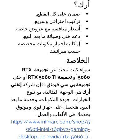
أرك؟
ضمان على كل القطع.
تركيب احترافي وسريع.
أسعار منافسة مع عروض خاصة.
دعم فني وصيانة ما بعد البيع.
إمكانية اختيار مكونات مخصصة 
حسب ميزانيتك.
الخلاصة
سواء كنت تبحث عن 
تجميعة RTX 
5060
 أو 
تجميعة RTX 5060 Ti
 أو حتى 
تجميعة بي سي قيمنق
، فإن شركة 
إنفني 
أرك
 هي الوجهة المثالية. مع تنوع 
الخيارات، جودة المكونات، وخدمة ما بعد 
البيع، هتحصل على جهاز قوي وموثوق 
يخدمك في الألعاب والعمل.
https://www.infiniarc.com/shop/5
060ti-intel-16gbv2-gaming-
desktop-pc-nvidia-rtx-5060-ti-