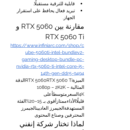
قابلية للترقية مستقبلًا.
تبريد فعال يحافظ على استقرار 
الجهاز.
مقارنة بين RTX 5060 و 
RTX 5060 Ti
https://www.infiniarc.com/shop/c
ube-5060ti-intel-bundlev2-
gaming-desktop-bundle-pc-
nvidia-rtx-5060-ti-intel-core-i5-
14th-gen-ddr5-9494
الميزةRTX 5060RTX 5060 Tiالدقة 
المثالية1080p – 2K2K – 
4Kالسعرمتوسطأعلى 
قليلًاالأداءممتازأقوى بـ 15–20%الفئة 
المستهدفةالجيمرز العاديينالجيمرز 
المحترفين وصناع المحتوى
لماذا تختار شركة إنفني 