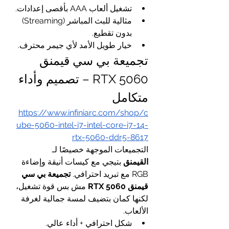
تشغيل ألعاب AAA بأقصى إعدادات.
مثالية للبث المباشر (Streaming) 
بدون تقطيع.
خيار طويل الأمد لأي جيمر محترف.
تجميعة بي سي قيمنق 
RTX 5060 – تصميم وأداء 
متكامل
https://www.infiniarc.com/shop/c
ube-5060-intel-i7-intel-core-i7-14-
rtx-5060-ddr5-8617
التجميعات الموجهة خصيصًا لـ 
القيمنق
 بتيجي مع كيسات أنيقة وإضاءة 
RGB مع تبريد احترافي. 
تجميعة بي سي 
قيمنق RTX 5060
 مش بس قوة تشغيل، 
لكنها كمان بتضيف لمسة جمالية لغرفة 
الألعاب.
شكل احترافي + أداء عالي.