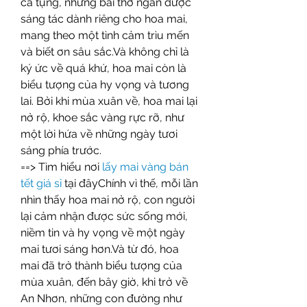
ca tụng, những bài thơ ngắn được 
sáng tác dành riêng cho hoa mai, 
mang theo một tình cảm trìu mến 
và biết ơn sâu sắc.Và không chỉ là 
ký ức về quá khứ, hoa mai còn là 
biểu tượng của hy vọng và tương 
lai. Bởi khi mùa xuân về, hoa mai lại 
nở rộ, khoe sắc vàng rực rỡ, như 
một lời hứa về những ngày tươi 
sáng phía trước.
==> Tìm hiểu nơi 
lấy mai vàng bán 
tết giá sỉ
 tại đâyChính vì thế, mỗi lần 
nhìn thấy hoa mai nở rộ, con người 
lại cảm nhận được sức sống mới, 
niềm tin và hy vọng về một ngày 
mai tươi sáng hơn.Và từ đó, hoa 
mai đã trở thành biểu tượng của 
mùa xuân, đến bây giờ, khi trở về 
An Nhơn, những con đường như 