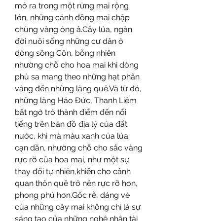
mở ra trong một rừng mai rộng 
lớn, những cánh đồng mai chập 
chùng vàng óng ả.Cây lúa, ngàn 
đời nuôi sống những cư dân ở 
dòng sông Côn, bỗng nhiên 
nhường chỗ cho hoa mai khi dòng 
phù sa mang theo những hạt phấn 
vàng đến những làng quê.Và từ đó, 
những làng Háo Đức, Thanh Liêm 
bất ngờ trở thành điểm đến nổi 
tiếng trên bản đồ địa lý của đất 
nước, khi mà màu xanh của lúa 
cạn dần, nhường chỗ cho sắc vàng 
rực rỡ của hoa mai, như một sự 
thay đổi tự nhiên,khiến cho cảnh 
quan thôn quê trở nên rực rỡ hơn, 
phong phú hơn.Gốc rễ, dáng vẻ 
của những cây mai không chỉ là sự 
sáng tạo của những nghệ nhân tài 