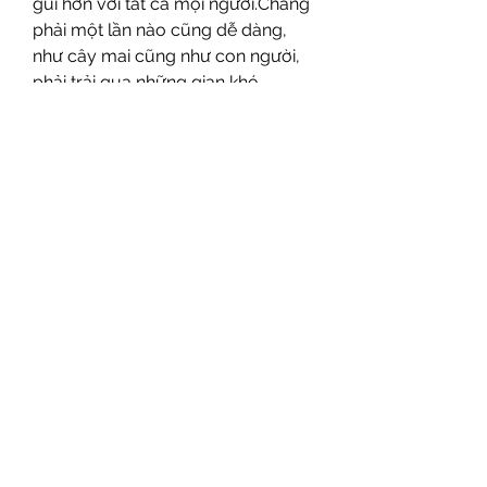
gũi hơn với tất cả mọi người.Chẳng 
phải một lần nào cũng dễ dàng, 
như cây mai cũng như con người, 
phải trải qua những gian khó, 
những thử thách mới có thể nở 
hoa, nở hoa để tạo ra những bông 
hoa sáng rực, đầy hương sắc, làm 
cho quê hương đất nước thêm 
phần rạng ngời, phồn thịnh.Và 
không có gì tuyệt vời hơn là ngồi 
lặng lẽ bên chậu mai vàng, nâng 
chén rượu quê, đón chào mùa 
xuân, với hương thơm của hoa mai, 
hòa mình vào không gian yên bình 
và đẹp đẽ của mùa xuân. Đó chính 
là cốt cách của hoa mai, là cốt 
cách của mùa xuân!Quý khách có 
thể liên hệ với 
vườn mai 
vàng
 chúng tôi để tìm hiểu qua các 