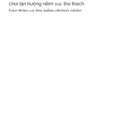
chơi tận hưởng niềm vui, thử thách 
bản thân và tìm kiếm những phần 
thưởng giá trị.
Nếu bạn đang tìm một địa chỉ uy 
tín, tỷ lệ thưởng cạnh tranh cùng 
dịch vụ chăm sóc khách hàng 
chuyên nghiệp 24/7, thì 
https://rr88.shopping/
 chắc chắn 
là lựa chọn hàng đầu. Gia nhập 
ngay hôm nay để trải nghiệm đẳng 
cấp khác biệt và đón nhận ưu đãi 
đặc biệt dành riêng cho thành viên 
mới.
0
0
Write a comment...