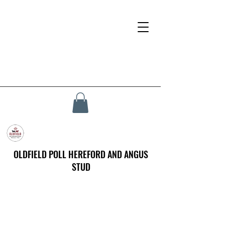
OLDFIELD POLL HEREFORD AND ANGUS
STUD