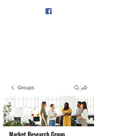
Get In Touch
Groups
Market Research Group