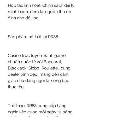
Hợp tác linh hoạt: Chính sách đại lý 
minh bạch, đem lại nguồn thu ổn 
định cho đối tác.
Sản phẩm nổi bật tại RR88
Casino trực tuyến: Sảnh game 
chuẩn quốc tế với Baccarat, 
Blackjack, Sicbo, Roulette… cùng 
dealer xinh đẹp, mang đến cảm 
giác như đang ngồi tại sòng bạc 
thực thụ.
Thể thao: RR88 cung cấp hàng 
nghìn kèo cược mỗi ngày từ bóng 