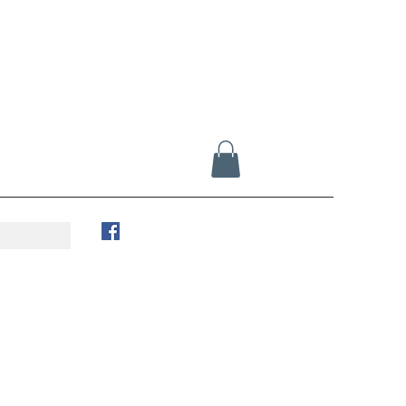
Get In Touch