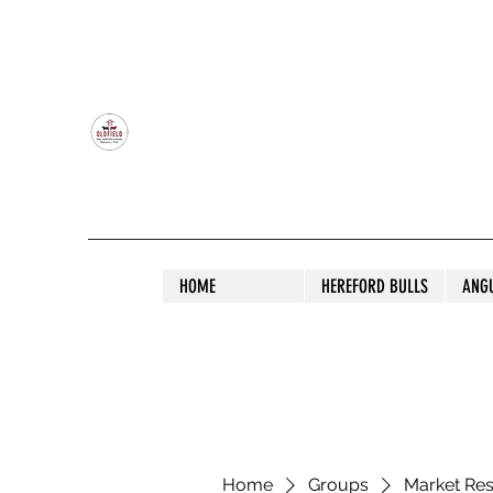
OLDFIELD POLL HEREFORD AND ANGU
HOME
HEREFORD BULLS
ANG
Home
Groups
Market Re