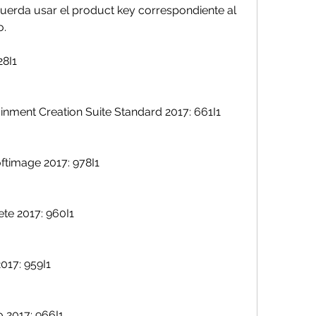
erda usar el product key correspondiente al 
o.
28I1
nment Creation Suite Standard 2017: 661I1
ftimage 2017: 978I1
te 2017: 960I1
017: 959I1
 2017: 966I1