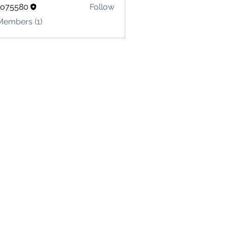
lo75580
Follow
580
Members (1)