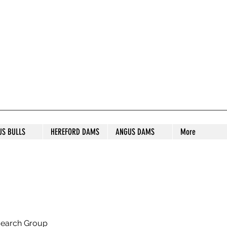
S STUD
US BULLS
HEREFORD DAMS
ANGUS DAMS
More
search Group