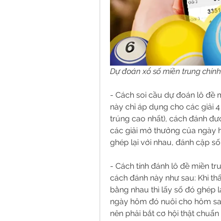
Dự đoán xổ số miền trung chín
- Cách soi cầu dự đoán lô đề 
này chỉ áp dụng cho các giải 4 đ
trúng cao nhất), cách đánh đượ
các giải mở thưởng của ngày hô
ghép lại với nhau, đánh cặp số
- Cách tính đánh lô đề miền tru
cách đánh này như sau: Khi thấy
bằng nhau thì lấy số đó ghép lạ
ngày hôm đó nuôi cho hôm sau. 
nên phải bắt cơ hội thật chuẩn 