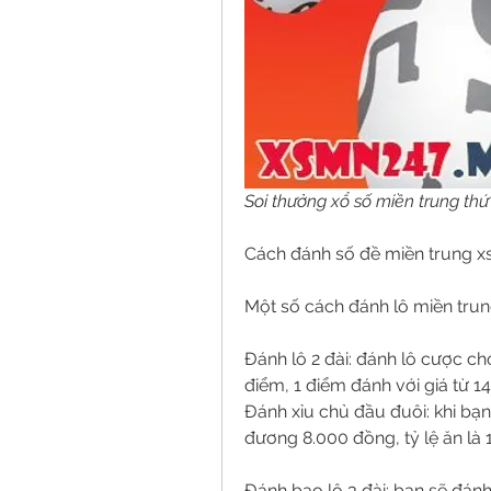
Soi thưởng xổ số miền trung thứ
Cách đánh số đề miền trung x
Một số cách đánh lô miền trun
Đánh lô 2 đài: đánh lô cược ch
điểm, 1 điểm đánh với giá từ 14
Đánh xỉu chủ đầu đuôi: khi bạn
đương 8.000 đồng, tỷ lệ ăn là
Đánh bao lô 3 đài: bạn sẽ đánh