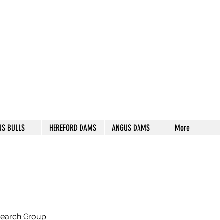
S STUD
US BULLS
HEREFORD DAMS
ANGUS DAMS
More
search Group