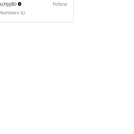
lo75580
Follow
580
Members (1)