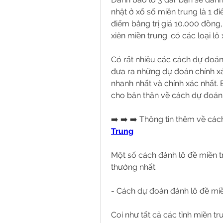
nhật ở xổ số miền trung là 1 đ
điểm bằng trị giá 10.000 đồng, 
xiên miền trung: có các loại lô x
Có rất nhiều các cách dự đoán
đưa ra những dự đoán chính xá
nhanh nhất và chính xác nhất. 
cho bản thân về cách dự đoán
➡️ ➡️ ➡️ Thông tin thêm về các
Trung
Một số cách đánh lô đề miền t
thưởng nhất
- Cách dự đoán đánh lô đề miề
Coi như tất cả các tỉnh miền t