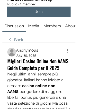
Public
·
1 member
Join
Discussion
Media
Members
About
Back
Anonymous
July 19, 2025
Migliori Casino Online Non AAMS:
Guida Completa per il 2025
Negli ultimi anni, sempre più 
giocatori italiani hanno iniziato a 
cercare 
casino online non 
AAMS
 per godere di maggiore 
libertà, bonus più generosi e una 
vasta selezione di giochi. Ma cosa 