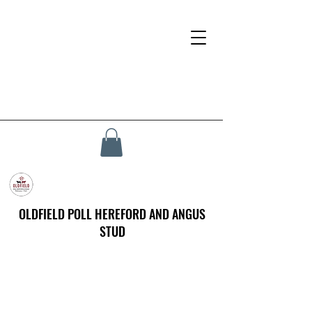
OLDFIELD POLL HEREFORD AND ANGUS
STUD