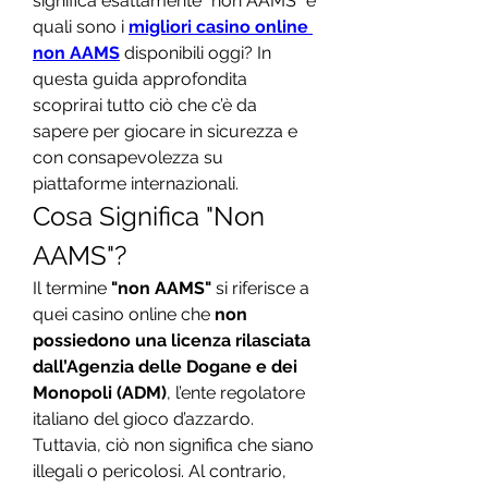
significa esattamente “non AAMS” e 
quali sono i 
migliori casino online 
non AAMS
 disponibili oggi? In 
questa guida approfondita 
scoprirai tutto ciò che c’è da 
sapere per giocare in sicurezza e 
con consapevolezza su 
piattaforme internazionali.
Cosa Significa "Non 
AAMS"?
Il termine 
"non AAMS"
 si riferisce a 
quei casino online che 
non 
possiedono una licenza rilasciata 
dall’Agenzia delle Dogane e dei 
Monopoli (ADM)
, l’ente regolatore 
italiano del gioco d’azzardo. 
Tuttavia, ciò non significa che siano 
illegali o pericolosi. Al contrario, 