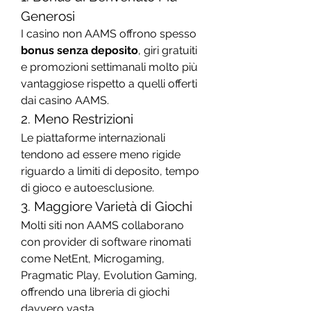
Generosi
I casino non AAMS offrono spesso 
bonus senza deposito
, giri gratuiti 
e promozioni settimanali molto più 
vantaggiose rispetto a quelli offerti 
dai casino AAMS.
2. Meno Restrizioni
Le piattaforme internazionali 
tendono ad essere meno rigide 
riguardo a limiti di deposito, tempo 
di gioco e autoesclusione.
3. Maggiore Varietà di Giochi
Molti siti non AAMS collaborano 
con provider di software rinomati 
come NetEnt, Microgaming, 
Pragmatic Play, Evolution Gaming, 
offrendo una libreria di giochi 
davvero vasta.