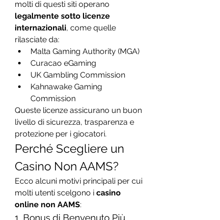
molti di questi siti operano 
legalmente sotto licenze 
internazionali
, come quelle 
rilasciate da:
Malta Gaming Authority (MGA)
Curacao eGaming
UK Gambling Commission
Kahnawake Gaming 
Commission
Queste licenze assicurano un buon 
livello di sicurezza, trasparenza e 
protezione per i giocatori.
Perché Scegliere un 
Casino Non AAMS?
Ecco alcuni motivi principali per cui 
molti utenti scelgono i 
casino 
online non AAMS
:
1. Bonus di Benvenuto Più 