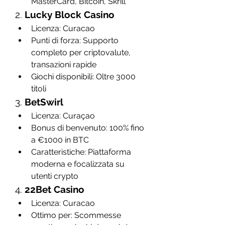
MasterCard, Bitcoin, Skrill
2. 
Lucky Block Casino
Licenza: Curacao
Punti di forza: Supporto 
completo per criptovalute, 
transazioni rapide
Giochi disponibili: Oltre 3000 
titoli
3. 
BetSwirl
Licenza: Curaçao
Bonus di benvenuto: 100% fino 
a €1000 in BTC
Caratteristiche: Piattaforma 
moderna e focalizzata su 
utenti crypto
4. 
22Bet Casino
Licenza: Curacao
Ottimo per: Scommesse 