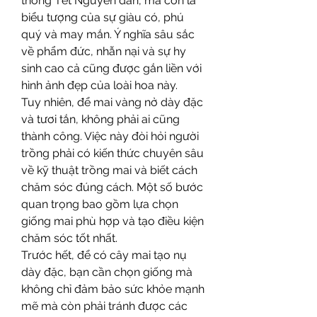
thống Tết Nguyên đán, mà còn là 
biểu tượng của sự giàu có, phú 
quý và may mắn. Ý nghĩa sâu sắc 
về phẩm đức, nhẫn nại và sự hy 
sinh cao cả cũng được gắn liền với 
hình ảnh đẹp của loài hoa này.
Tuy nhiên, để mai vàng nở dày đặc 
và tươi tắn, không phải ai cũng 
thành công. Việc này đòi hỏi người 
trồng phải có kiến thức chuyên sâu 
về kỹ thuật trồng mai và biết cách 
chăm sóc đúng cách. Một số bước 
quan trọng bao gồm lựa chọn 
giống mai phù hợp và tạo điều kiện 
chăm sóc tốt nhất.
Trước hết, để có cây mai tạo nụ 
dày đặc, bạn cần chọn giống mà 
không chỉ đảm bảo sức khỏe mạnh 
mẽ mà còn phải tránh được các 