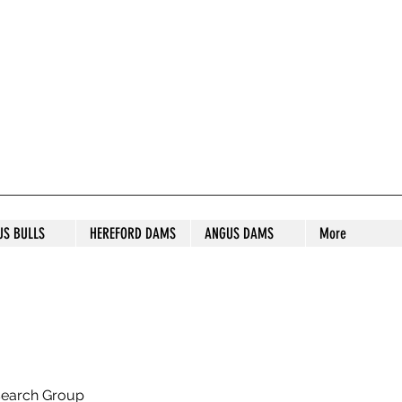
S STUD
US BULLS
HEREFORD DAMS
ANGUS DAMS
More
search Group