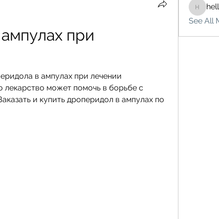
hel
hello75
See All 
ампулах при 
ридола в ампулах при лечении 
то лекарство может помочь в борьбе с 
аказать и купить дроперидол в ампулах по 