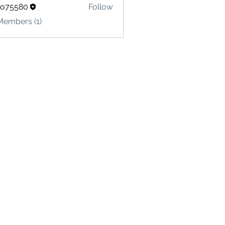
lo75580
Follow
580
Members (1)