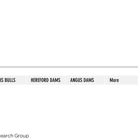
S STUD
US BULLS
HEREFORD DAMS
ANGUS DAMS
More
search Group