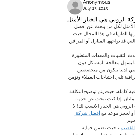
Anonymous
July 23, 2025
ة الروبي هي الخيار الأمثل
شركة الروبي هي الخيار الأمثلشركة الروبي هي الخيار الأمثل لكل من يبحث عن أفضل 
خدمات تسليك المجاري في الرياض. تتميز الشركة بخبرتها الطويلة في هذا المجال حيث 
تقدم حلولاً فعالة وسريعة لمشاكل انسدادات المجاري التي قد تواجهها المنازل أو المرافق 
 استخدام أحدث التقنيات والمعدات المتطورة 
التي تساهم في تسليك المجاري بشكل آمن وفعال، مما يسهل معالجة المشاكل دون 
التسبب في أي أضرار بالبنية التحتية للمكان. الفريق الفني لدينا يتكون من متخصصين 
مدربين على أعلى مستوى، مما يضمن تقديم خدمة احترافية تلبي احتياجات العملاء وتؤمن 
كما تقدم شركة الروبي خدماتها بأسعار تنافسية وبشفافية كاملة، حيث يتم توضيح التكلفة 
قبل بدء العمل، مما يجعل العملاء يشعرون بالثقة والاطمئنان. إذا كنت تبحث عن خدمة 
تسليك مجاري سريعة وموثوقة في الرياض، فإن شركة الروبي هي الخيار الأنسب لك! لا 
أو لحجز موعد مع 
أفضل شركة 
صيم
القصيم
،، حيث نضمن حماية 
فاظ على جودة المياه وسلامتها.