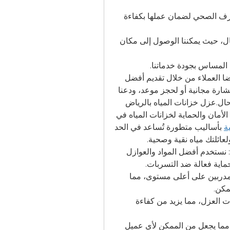
صيانة دورية: نقدم خدمات الصيانة الدورية لأنظمة الصرف الصحي لضمان عملها بكفاءة 
استجابة سريعة: نلتزم بتقديم خدماتنا بشكل سريع وفعّال، حيث يمكننا الوصول إلى مكان 
المساس بجودة خدماتنا.
، تسعى دائمًا لتحقيق رضا العملاء من خلال تقديم أفضل 
الحلول والخدمات. تواصل معنا اليوم للحصول على استشارة مجانية أو لحجز موعد، ودعنا 
.عزل خزانات المياه بالرياض
تُعد شركة الروبي الخيار الأمثل لتحقيق أعلى مستويات الأمان والحماية لخزانات المياه في 
ة
 بأساليب متطورة تُساعد في الحد 
ائلتك مياه نقية وصحية.
لماذا تختار عزل خزانات المياه معنا؟مواد عالية الجودة: نستخدم أفضل المواد والعوازل 
حماية فعالة ضد التسربات.
فريق محترف: يتضمن فريق العمل لدينا خبراء وفنيين مدربين على أعلى مستوى، مما 
مكن.
تكنولوجيا متقدمة: نعتمد على أحدث التقنيات في عمليات العزل، مما يزيد من كفاءة 
الأسعار التنافسية: نقدم خدماتنا بأسعار معقولة للغاية، مما يجعل من الممكن لأي عميل 