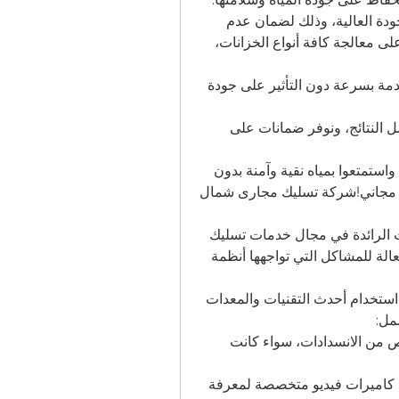
تستخدم شركتنا أحدث التقنيات والمواد العازلة ذات الجودة العالية، وذلك لضمان عدم 
تسرب المياه أو دخول أي ملوثات إلى الخزانات. نعمل على معالجة كافة أنواع الخزانات، 
تتميز خدماتنا بالسرعة والكفاءة، حيث نقوم بتقديم الخدمة بسرعة دون التأثير على جودة 
بالإضافة إلى ذلك، نقدم استشارات مجانية لتحقيق أفضل النتائج، ونوفر ضمانات على 
اختاروا شركة الروبي لعزل خزانات المياه في القصيم، واستمتعوا بمياه نقية وآمنة بدون 
أي مشاكل. اتصلوا بنا اليوم للحصول على عرض أسعار مجاني!شركة تسليك مجارى شمال 
تعتبر شركة تسليك مجارى شمال الرياض من الشركات الرائدة في مجال خدمات تسليك 
المجاري والصرف الصحي. نحن نقدم حلولاً متكاملة وفعالة للمشاكل التي تواجهها أنظمة 
تتميز شركتنا بفريق محترف من الفنيين المدربين على استخدام أحدث التقنيات والمعدات 
مل:
تسليك المجاري: نستخدم أساليب فعالة وسريعة للتخلص من الانسدادات، سواء كانت 
فحص المجاري: نقوم بإجراء فحوصات دقيقة باستخدام كاميرات فيديو متخصصة لمعرفة 