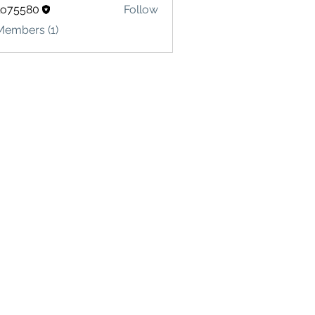
lo75580
Follow
580
Members (1)