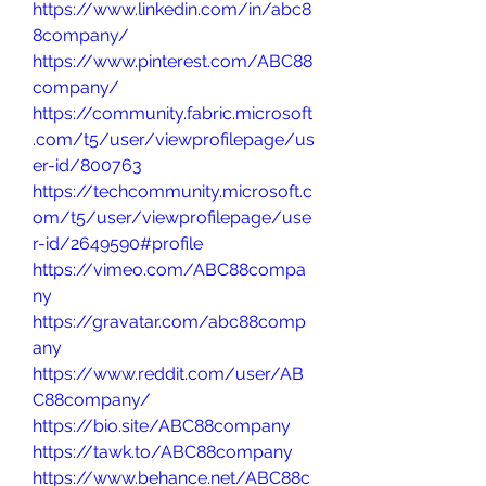
https://www.linkedin.com/in/abc8
8company/
https://www.pinterest.com/ABC88
company/
https://community.fabric.microsoft
.com/t5/user/viewprofilepage/us
er-id/800763
https://techcommunity.microsoft.c
om/t5/user/viewprofilepage/use
r-id/2649590#profile
https://vimeo.com/ABC88compa
ny
https://gravatar.com/abc88comp
any
https://www.reddit.com/user/AB
C88company/
https://bio.site/ABC88company
https://tawk.to/ABC88company
https://www.behance.net/ABC88c