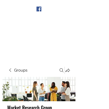
Get In Touch
Groups
Market Research Group