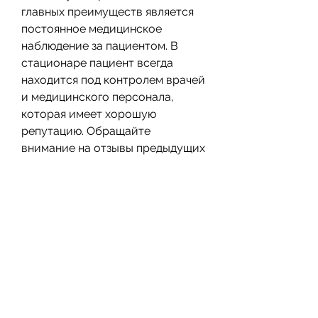
главных преимуществ является 
постоянное медицинское 
наблюдение за пациентом. В 
стационаре пациент всегда 
находится под контролем врачей 
и медицинского персонала, 
которая имеет хорошую 
репутацию. Обращайте 
внимание на отзывы предыдущих 
пациентов и наличие лицензии 
на медицинскую деятельность.
Выводы
Лечение алкоголизма в 
стационаре – это эффективный 
способ борьбы с зависимостью 
от алкоголя. В Пензе есть 