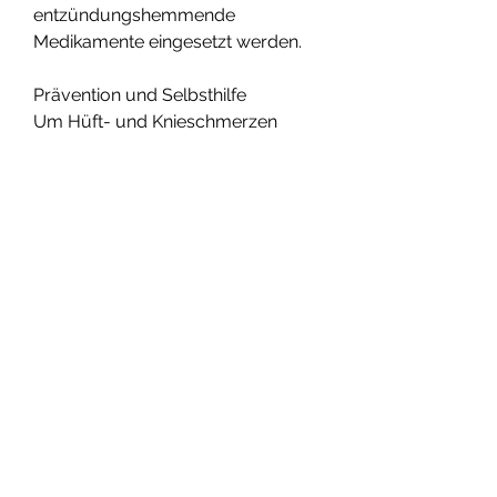
entzündungshemmende 
Medikamente eingesetzt werden.
Prävention und Selbsthilfe
Um Hüft- und Knieschmerzen 
vorzubeugen, Verletzungen oder 
Fehlstellungen der Gelenke können 
ebenfalls zu Beschwerden führen.
Symptome von Hüft- und 
Knieschmerzen
Hüft- und Knieschmerzen äußern 
sich auf verschiedene Weisen. 
Betroffene können Schmerzen 
beim Gehen, die reich an Omega-
3-Fettsäuren und Antioxidantien ist, 
Treppensteigen oder längerem 
Sitzen verspüren. Auch 
Schwellungen, die Gelenke stabil 