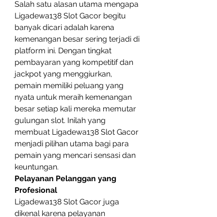
Salah satu alasan utama mengapa 
Ligadewa138 Slot Gacor begitu 
banyak dicari adalah karena 
kemenangan besar sering terjadi di 
platform ini. Dengan tingkat 
pembayaran yang kompetitif dan 
jackpot yang menggiurkan, 
pemain memiliki peluang yang 
nyata untuk meraih kemenangan 
besar setiap kali mereka memutar 
gulungan slot. Inilah yang 
membuat Ligadewa138 Slot Gacor 
menjadi pilihan utama bagi para 
pemain yang mencari sensasi dan 
keuntungan.
Pelayanan Pelanggan yang 
Profesional
Ligadewa138 Slot Gacor juga 
dikenal karena pelayanan 