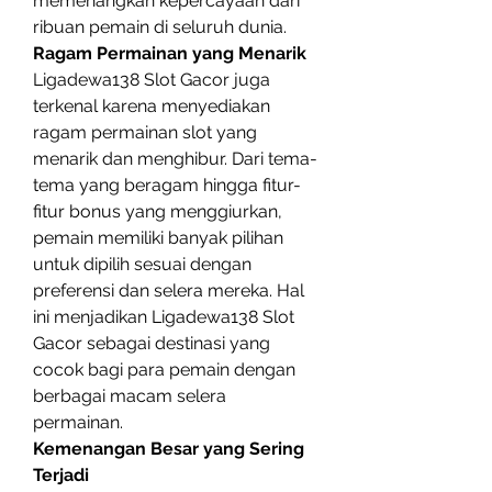
memenangkan kepercayaan dari 
ribuan pemain di seluruh dunia.
Ragam Permainan yang Menarik
Ligadewa138 Slot Gacor juga 
terkenal karena menyediakan 
ragam permainan slot yang 
menarik dan menghibur. Dari tema-
tema yang beragam hingga fitur-
fitur bonus yang menggiurkan, 
pemain memiliki banyak pilihan 
untuk dipilih sesuai dengan 
preferensi dan selera mereka. Hal 
ini menjadikan Ligadewa138 Slot 
Gacor sebagai destinasi yang 
cocok bagi para pemain dengan 
berbagai macam selera 
permainan.
Kemenangan Besar yang Sering 
Terjadi