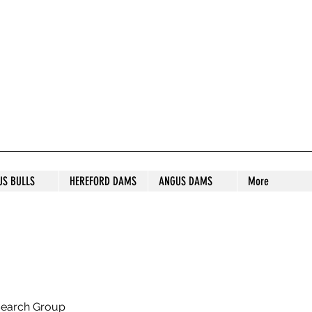
S STUD
US BULLS
HEREFORD DAMS
ANGUS DAMS
More
search Group