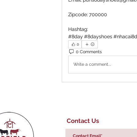
Zipcode: 700000
Hashtag:
#8day #8dayshoes #nhacai8d
0
0 Comments
Write a comment...
Contact Us