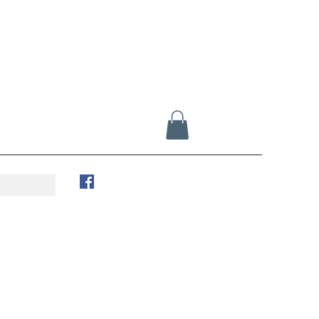
Get In Touch