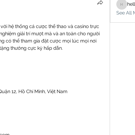
hel
hello75
See All 
 với hệ thống cá cược thể thao và casino trực 
nghiệm giải trí mượt mà và an toàn cho người 
ng có thể tham gia đặt cược mọi lúc mọi nơi 
 tặng thưởng cực kỳ hấp dẫn.
 Quận 12, Hồ Chí Minh, Việt Nam
.com