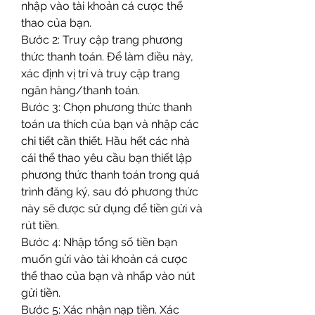
nhập vào tài khoản cá cược thể 
thao của bạn.
Bước 2: Truy cập trang phương 
thức thanh toán. Để làm điều này, 
xác định vị trí và truy cập trang 
ngân hàng/thanh toán.
Bước 3: Chọn phương thức thanh 
toán ưa thích của bạn và nhập các 
chi tiết cần thiết. Hầu hết các nhà 
cái thể thao yêu cầu bạn thiết lập 
phương thức thanh toán trong quá 
trình đăng ký, sau đó phương thức 
này sẽ được sử dụng để tiền gửi và 
rút tiền.
Bước 4: Nhập tổng số tiền bạn 
muốn gửi vào tài khoản cá cược 
thể thao của bạn và nhấp vào nút 
gửi tiền.
Bước 5: Xác nhận nạp tiền. Xác 