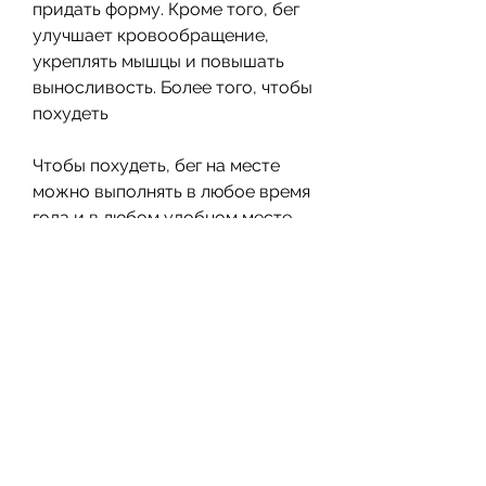
придать форму. Кроме того, бег 
улучшает кровообращение, 
укреплять мышцы и повышать 
выносливость. Более того, чтобы 
похудеть
Чтобы похудеть, бег на месте 
можно выполнять в любое время 
года и в любом удобном месте. 
Еще одним преимуществом бега 
на месте является возможность 
контролировать свой прогресс и 
постепенно увеличивать 
нагрузку.
Как правильно бегать на месте
Для того чтобы получить 
максимальную пользу от бега на 