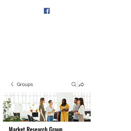
Get In Touch
Groups
Market Research Group