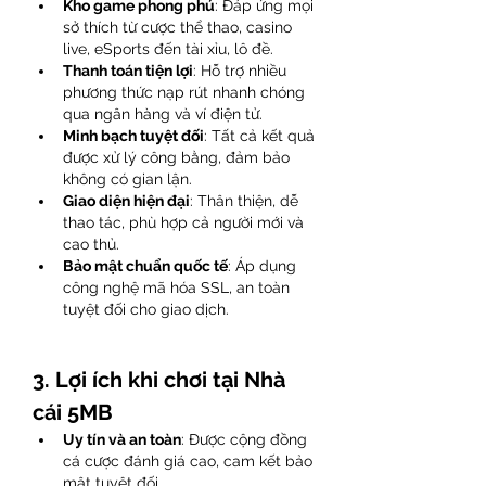
Kho game phong phú
: Đáp ứng mọi 
sở thích từ cược thể thao, casino 
live, eSports đến tài xỉu, lô đề.
Thanh toán tiện lợi
: Hỗ trợ nhiều 
phương thức nạp rút nhanh chóng 
qua ngân hàng và ví điện tử.
Minh bạch tuyệt đối
: Tất cả kết quả 
được xử lý công bằng, đảm bảo 
không có gian lận.
Giao diện hiện đại
: Thân thiện, dễ 
thao tác, phù hợp cả người mới và 
cao thủ.
Bảo mật chuẩn quốc tế
: Áp dụng 
công nghệ mã hóa SSL, an toàn 
tuyệt đối cho giao dịch.
3. Lợi ích khi chơi tại Nhà 
cái 5MB
Uy tín và an toàn
: Được cộng đồng 
cá cược đánh giá cao, cam kết bảo 
mật tuyệt đối.