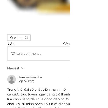
0
1
1
Write a comment...
Newest
Unknown member
Sep 24, 2025
Trong thời đại số phát triển mạnh mẽ, 
cá cược trực tuyến ngày càng trở thành 
lựa chọn hàng đầu của đông đảo người 
chơi. Với sự minh bạch, uy tín và dịch vụ 