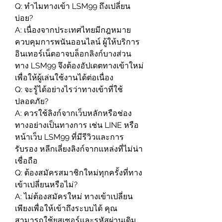
Q: ทำไมทางเข้า LSM99 ถึงเปลี่ยน
บ่อย?
A: เนื่องจากประเทศไทยมีกฎหมาย
ควบคุมการพนันออนไลน์ ผู้ให้บริการ
อินเทอร์เน็ตอาจบล็อกลิงก์บางส่วน 
ทาง LSM99 จึงต้องอัปเดตทางเข้าใหม่
เพื่อให้ผู้เล่นใช้งานได้ต่อเนื่อง
Q: จะรู้ได้อย่างไรว่าทางเข้าที่ใช้
ปลอดภัย?
A: ควรใช้ลิงก์จากเว็บหลักหรือช่อง
ทางอย่างเป็นทางการ เช่น LINE หรือ
หน้าเว็บ LSM99 ที่มีรีวิวและการ
รับรอง หลีกเลี่ยงลิงก์จากแหล่งที่ไม่น่า
เชื่อถือ
Q: ต้องสมัครสมาชิกใหม่ทุกครั้งที่ทาง
เข้าเปลี่ยนหรือไม่?
A: ไม่ต้องสมัครใหม่ ทางเข้าเปลี่ยน
เพียงเพื่อให้เข้าถึงระบบได้ คุณ
สามารถใช้ยูสเซอร์และรหัสผ่านเดิม