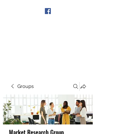
Get In Touch
Groups
Market Research Group