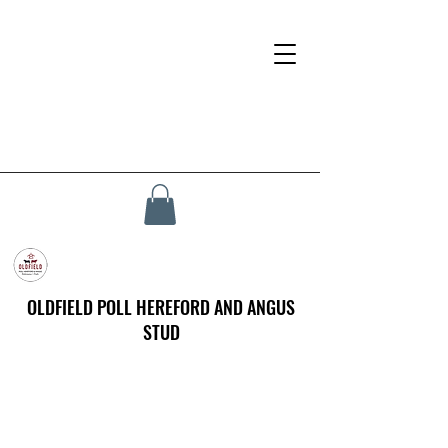
OLDFIELD POLL HEREFORD AND ANGUS
STUD