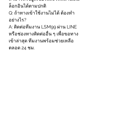
ล็อกอินได้ตามปกติ
Q: ถ้าทางเข้าใช้งานไม่ได้ ต้องทำ
อย่างไร?
A: ติดต่อทีมงาน LSM99 ผ่าน LINE 
หรือช่องทางติดต่ออื่น ๆ เพื่อขอทาง
เข้าล่าสุด ทีมงานพร้อมช่วยเหลือ
ตลอด 24 ชม.
เคล็ดลับการใช้ทางเข้าเล่น LSM99
บันทึกทางเข้าสำรอง: จดลิงก์สำรองไว้
หลายช่องทาง เพื่อป้องกันกรณีฉุกเฉิน
ตรวจสอบโปรโมชั่น: หลังเข้าสู่
ระบบ อย่าลืมเช็กโปรโมชั่น
ล่าสุด เช่น โบนัสฝากแรก หรือเครดิต
ฟรี
ใช้ Wi-Fi ที่เสถียร: เพื่อประสบการณ์
การเล่นที่ไม่สะดุด แนะนำให้เชื่อมต่อ
อินเทอร์เน็ตที่มีความเร็วสูง
สรุป