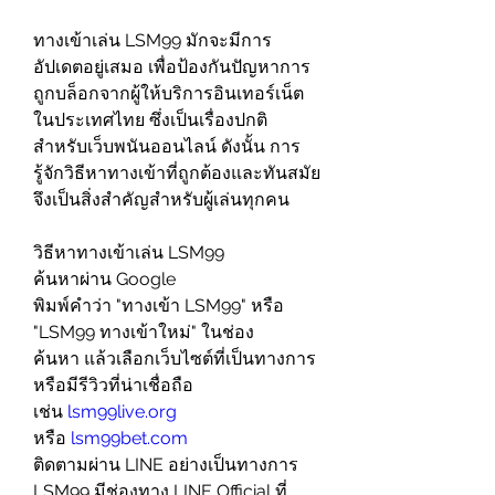
ทางเข้าเล่น LSM99 มักจะมีการ
อัปเดตอยู่เสมอ เพื่อป้องกันปัญหาการ
ถูกบล็อกจากผู้ให้บริการอินเทอร์เน็ต
ในประเทศไทย ซึ่งเป็นเรื่องปกติ
สำหรับเว็บพนันออนไลน์ ดังนั้น การ
รู้จักวิธีหาทางเข้าที่ถูกต้องและทันสมัย
จึงเป็นสิ่งสำคัญสำหรับผู้เล่นทุกคน
วิธีหาทางเข้าเล่น LSM99
ค้นหาผ่าน Google
พิมพ์คำว่า "ทางเข้า LSM99" หรือ 
"LSM99 ทางเข้าใหม่" ในช่อง
ค้นหา แล้วเลือกเว็บไซต์ที่เป็นทางการ
หรือมีรีวิวที่น่าเชื่อถือ 
เช่น 
lsm99live.org
หรือ 
lsm99bet.com
ติดตามผ่าน LINE อย่างเป็นทางการ
LSM99 มีช่องทาง LINE Official ที่