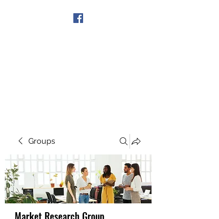
Get In Touch
Groups
Market Research Group