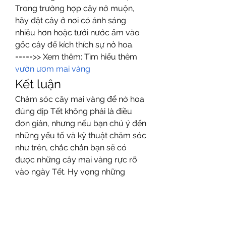
Trong trường hợp cây nở muộn, 
hãy đặt cây ở nơi có ánh sáng 
nhiều hơn hoặc tưới nước ấm vào 
gốc cây để kích thích sự nở hoa.
=====>> Xem thêm: Tìm hiểu thêm 
vườn ươm mai vàng
Kết luận
Chăm sóc cây mai vàng để nở hoa 
đúng dịp Tết không phải là điều 
đơn giản, nhưng nếu bạn chú ý đến 
những yếu tố và kỹ thuật chăm sóc 
như trên, chắc chắn bạn sẽ có 
được những cây mai vàng rực rỡ 
vào ngày Tết. Hy vọng những 
thông tin trên sẽ giúp bạn có một 
mùa Xuân thật tươi đẹp và may 
mắn!
Địa chỉ cung cấp cây mai 