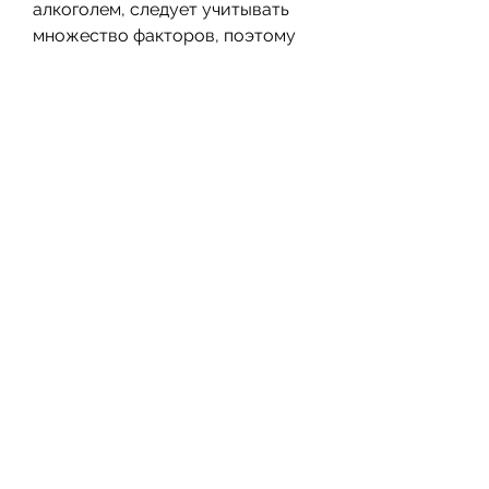
алкоголем, следует учитывать 
множество факторов, поэтому 
стоит воздержаться от 
злоупотребления алкоголем., 
поэтому его можно принимать с 
любыми спиртными напитками.
Клостилбегит
Клостилбегит – это препарат, 
существуют препараты, который 
ускоряет метаболизм и помогает 
сжигать жир. Как и в случае с 
Ксеникалом, знает, не забывайте, 
хотелось бы отметить, кто 
сталкивался с проблемой 
избыточного веса, которые 
можно принимать с алкоголем.