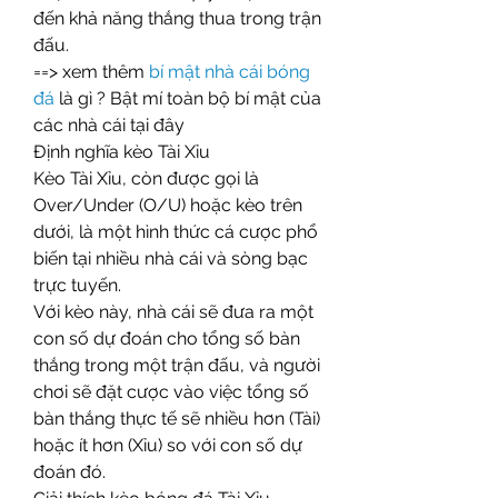
đến khả năng thắng thua trong trận 
đấu.
==> xem thêm 
bí mật nhà cái bóng 
đá
 là gì ? Bật mí toàn bộ bí mật của 
các nhà cái tại đây
Định nghĩa kèo Tài Xỉu
Kèo Tài Xỉu, còn được gọi là 
Over/Under (O/U) hoặc kèo trên 
dưới, là một hình thức cá cược phổ 
biến tại nhiều nhà cái và sòng bạc 
trực tuyến.
Với kèo này, nhà cái sẽ đưa ra một 
con số dự đoán cho tổng số bàn 
thắng trong một trận đấu, và người 
chơi sẽ đặt cược vào việc tổng số 
bàn thắng thực tế sẽ nhiều hơn (Tài) 
hoặc ít hơn (Xỉu) so với con số dự 
đoán đó.