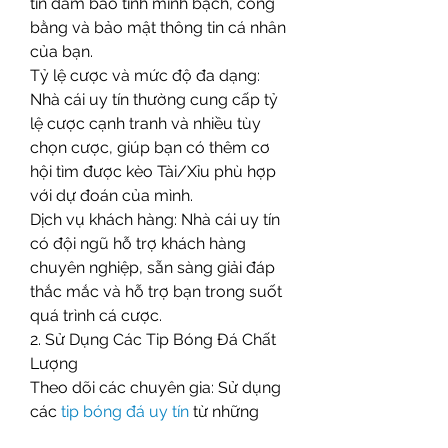
tín đảm bảo tính minh bạch, công 
bằng và bảo mật thông tin cá nhân 
của bạn.
Tỷ lệ cược và mức độ đa dạng: 
Nhà cái uy tín thường cung cấp tỷ 
lệ cược cạnh tranh và nhiều tùy 
chọn cược, giúp bạn có thêm cơ 
hội tìm được kèo Tài/Xỉu phù hợp 
với dự đoán của mình.
Dịch vụ khách hàng: Nhà cái uy tín 
có đội ngũ hỗ trợ khách hàng 
chuyên nghiệp, sẵn sàng giải đáp 
thắc mắc và hỗ trợ bạn trong suốt 
quá trình cá cược.
2. Sử Dụng Các Tip Bóng Đá Chất 
Lượng
Theo dõi các chuyên gia: Sử dụng 
các 
tip bóng đá uy tín
 từ những 
chuyên gia uy tín hoặc các trang 