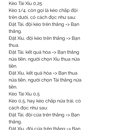
Kèo Tài Xỉu 0,25
Kèo 1/4, còn gọi là kèo chấp đội 
trên dưới, có cách đọc như sau:
Đặt Tài, đội kèo trên thắng => Bạn 
thắng.
Đặt Xỉu, đội kèo trên thắng => Bạn 
thua.
Đặt Tài, kết quả hòa => Bạn thắng 
nửa tiền, người chọn Xỉu thua nửa 
tiền.
Đặt Xỉu, kết quả hòa => Bạn thua 
nửa tiền, người chọn Tài thắng nửa 
tiền.
Kèo Tài Xỉu 0,5
Kèo 0,5, hay kèo chấp nửa trái, có 
cách đọc như sau:
Đặt Tài, đội cửa trên thắng => Bạn 
thắng.
Đặt Xỉu, đội cửa trên thắng => Bạn 