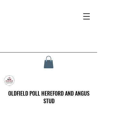
OLDFIELD POLL HEREFORD AND ANGUS
STUD