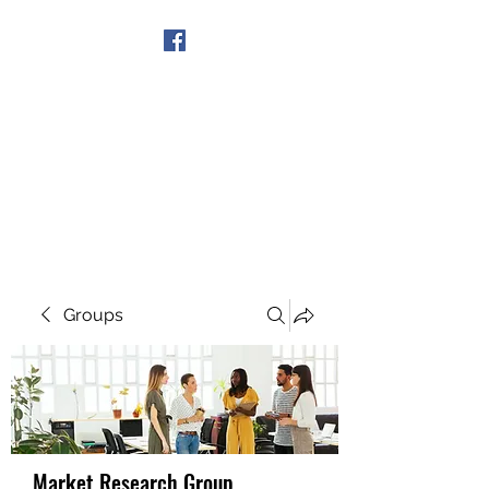
Get In Touch
Groups
Market Research Group