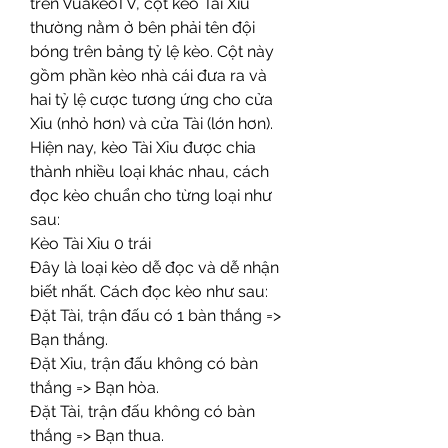
trên VuakeoTV, cột kèo Tài Xỉu 
thường nằm ở bên phải tên đội 
bóng trên bảng tỷ lệ kèo. Cột này 
gồm phần kèo nhà cái đưa ra và 
hai tỷ lệ cược tương ứng cho cửa 
Xỉu (nhỏ hơn) và cửa Tài (lớn hơn).
Hiện nay, kèo Tài Xỉu được chia 
thành nhiều loại khác nhau, cách 
đọc kèo chuẩn cho từng loại như 
sau:
Kèo Tài Xỉu 0 trái
Đây là loại kèo dễ đọc và dễ nhận 
biết nhất. Cách đọc kèo như sau:
Đặt Tài, trận đấu có 1 bàn thắng => 
Bạn thắng.
Đặt Xỉu, trận đấu không có bàn 
thắng => Bạn hòa.
Đặt Tài, trận đấu không có bàn 
thắng => Bạn thua.