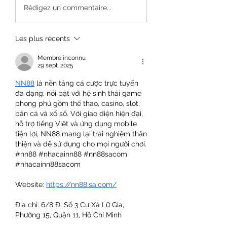
Rédigez un commentaire...
Les plus récents
Membre inconnu
29 sept. 2025
NN88
 là nền tảng cá cược trực tuyến 
đa dạng, nổi bật với hệ sinh thái game 
phong phú gồm thể thao, casino, slot, 
bắn cá và xổ số. Với giao diện hiện đại, 
hỗ trợ tiếng Việt và ứng dụng mobile 
tiện lợi, NN88 mang lại trải nghiệm thân 
thiện và dễ sử dụng cho mọi người chơi. 
#nn88 #nhacainn88 #nn88sacom 
#nhacainn88sacom
Website: 
https://nn88.sa.com/
Địa chỉ: 6/8 Đ. Số 3 Cư Xá Lữ Gia, 
Phường 15, Quận 11, Hồ Chí Minh