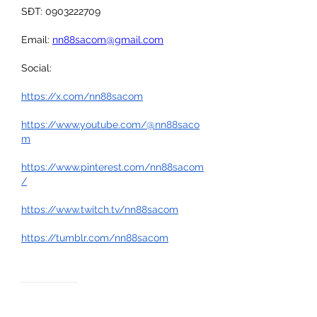
SĐT: 0903222709
Email: 
nn88sacom@gmail.com
Social:
https://x.com/nn88sacom
https://www.youtube.com/@nn88saco
m
https://www.pinterest.com/nn88sacom
/
https://www.twitch.tv/nn88sacom
https://tumblr.com/nn88sacom
J'aime