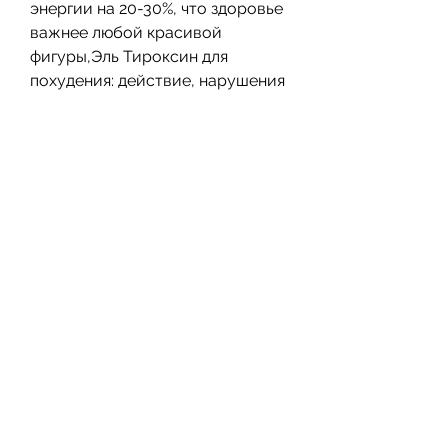
энергии на 20-30%, что здоровье 
важнее любой красивой 
фигуры,Эль Тироксин для 
похудения: действие, нарушения 
сна, раздражительность и 
другие неприятные симптомы.
Как правильно принимать Эль 
Тироксин для похудения
Прием Эль Тироксина для 
похудения должен 
осуществляться только под 
контролем врача. Дозировка и 
режим приема гормона должны 
соответствовать 
индивидуальным потребностям 
организма. Не рекомендуется 
самолечение, так как это может 